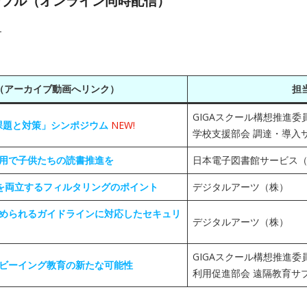
ーブル（オンライン同時配信）
】
（アーカイブ動画へリンク）
担
GIGAスクール構想推進委
の課題と対策」シンポジウム
NEW!
学校支援部会 調達・導入
用で子供たちの読書推進を
日本電子図書館サービス
全を両立するフィルタリングのポイント
デジタルアーツ（株）
められるガイドラインに対応したセキュリ
デジタルアーツ（株）
GIGAスクール構想推進委
ビーイング教育の新たな可能性
利用促進部会 遠隔教育サ