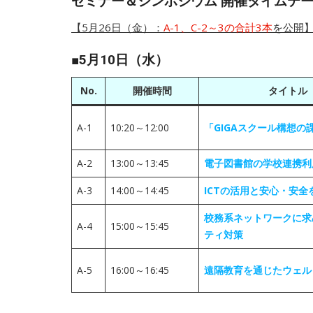
セミナー＆シンポジウム 開催タイムテ
【5月26日（金）：
A-1、C-2～3の合計3本
を公開
■5月10日（水）
No.
開催時間
タイトル
A-1
10:20～12:00
「GIGAスクール構想
A-2
13:00～13:45
電子図書館の学校連携利
A-3
14:00～14:45
ICTの活用と安心・安
校務系ネットワークに求
A-4
15:00～15:45
ティ対策
A-5
16:00～16:45
遠隔教育を通じたウェル