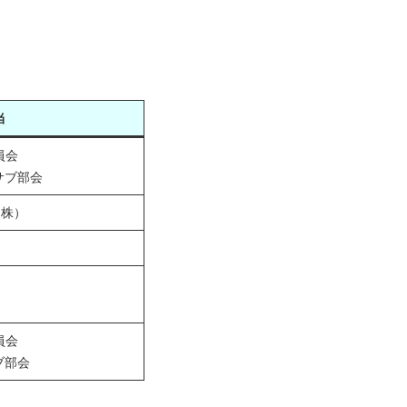
当
員会
サブ部会
（株）
員会
ブ部会