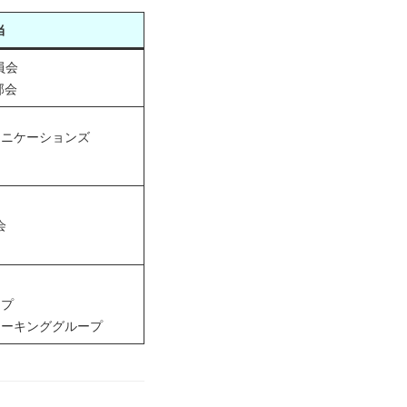
当
員会
部会
ュニケーションズ
会
ープ
ワーキンググループ