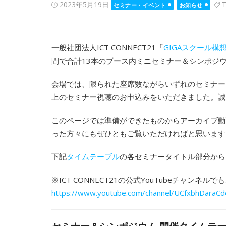
Posted
2023年5月19日
T
セミナー・イベント
お知らせ
on
一般社団法人ICT CONNECT21「
GIGAスクール構
間で合計13本のブース内ミニセミナー＆シンポジ
会場では、限られた座席数ながらいずれのセミナー
上のセミナー視聴のお申込みをいただきました。誠
このページでは準備ができたものからアーカイブ動
った方々にもぜひともご覧いただければと思います
下記
タイムテーブル
の各セミナータイトル部分から
※ICT CONNECT21の公式YouTubeチャンネ
https://www.youtube.com/channel/UCfxbhDara