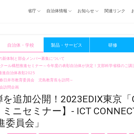
省庁
自治体情報
お知らせ
関連リンク
自治体・学校
製品・サービス
研修
会の新体制と部会メンバー募集について
GIGAスクール構想推進セミナー～今年度の表彰自治体が決定！文部科学省様のご
進自治体表彰2025
～春日井市教育委員会 児島教育長を訪問～
会訪問企画
追加公開！2023EDIX東京「G
セミナー】- ICT CONNECT
推進委員会」