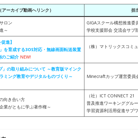
（アーカイブ動画へリンク）
担
サロン
GIGAスクール構想推進委
進～
学校支援部会 交流会サブ
を促進】
（株）マトリックスコミ
」を育成する3OS対応・無線画面転送装置
用事例のご紹介
NEW!
カップ」の取り組みについて ～教育版マインク
ラミング教育やデジタルものづくり～
Minecraftカップ運営委員
（社）ICT CONNECT 21
への向き合い方
普及推進ワーキンググル
企業がともに学ぶ著作権～
学習資源利活用促進サブ