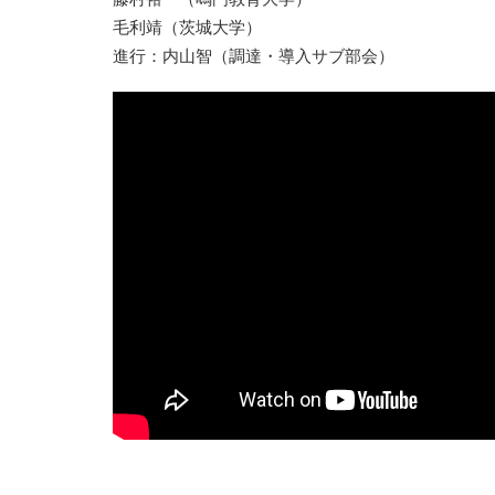
毛利靖（茨城大学）
進行：内山智（調達・導入サブ部会）