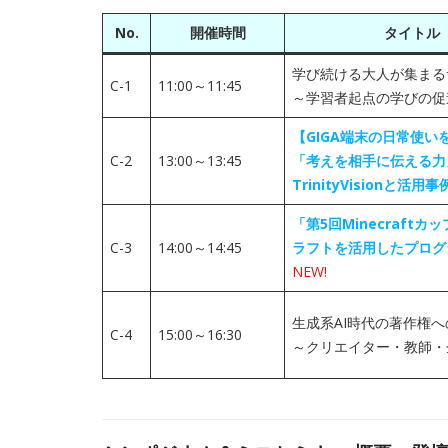
No.
開催時間
タイトル
学び続ける大人が集まる
C-1
11:00～11:45
～学習者起点の学びの促
【GIGA端末の日常使い
C-2
13:00～13:45
「考えを相手に伝える力
TrinityVisionと活
「第5回Minecraft
C-3
14:00～14:45
ラフトを活用したプログ
NEW!
生成系AI時代の著作権
C-4
15:00～16:30
～クリエイター・教師・