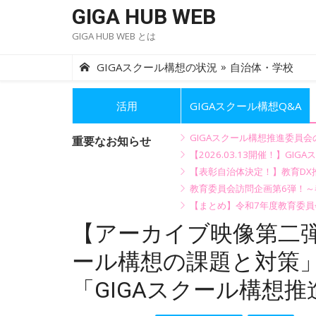
Skip
GIGA HUB WEB
to
GIGA HUB WEB とは
content
»
GIGAスクール構想の状況
自治体・学校
活用
GIGAスクール構想Q&A
GIGAスクール構想推進委員
重要なお知らせ
【2026.03.13開催！】
【表彰自治体決定！】教育DX推
教育委員会訪問企画第6弾！
【まとめ】令和7年度教育委員
【アーカイブ映像第二弾を
ール構想の課題と対策」ミニ
「GIGAスクール構想