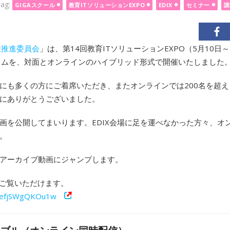
ag:
GIGAスクール
教育ITソリューションEXPO
EDIX
セミナー
講
想推進委員会
」は、第14回教育ITソリューションEXPO（5月10日
ウムを、対面とオンラインのハイブリッド形式で開催いたしました
にも多くの方にご着席いただき、またオンラインでは200名を超え
にありがとうございました。
画を公開してまいります。EDIX会場に足を運べなかった方々、オ
。
アーカイブ動画にジャンプします。
ルでもご覧いただけます。
CdefjSWgQKOu1w