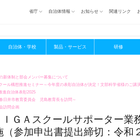
省庁
自治体情報
お知らせ
関連リンク
自治体・学校
製品・サービス
研修
会の新体制と部会メンバー募集について
GIGAスクール構想推進セミナー～今年度の表彰自治体が決定！文部科学省様のご講
進自治体表彰2025
～春日井市教育委員会 児島教育長を訪問～
会訪問企画
ＧＩＧＡスクールサポーター業
（参加申出書提出締切：令和２