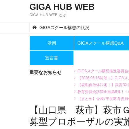
Skip
GIGA HUB WEB
to
GIGA HUB WEB とは
content
GIGAスクール構想の状況
活用
GIGAスクール構想Q&A
宣言書
GIGAスクール構想推進委員
重要なお知らせ
【2026.03.13開催！】
【表彰自治体決定！】教育DX推
教育委員会訪問企画第6弾！
【まとめ】令和7年度教育委員
【山口県 萩市】萩市
募型プロポーザルの実施