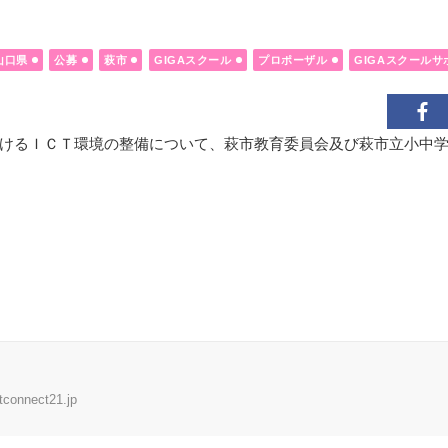
山口県
公募
萩市
GIGAスクール
プロポーザル
GIGAスクールサ
けるＩＣＴ環境の整備について、萩市教育委員会及び萩市立小中
tconnect21.jp