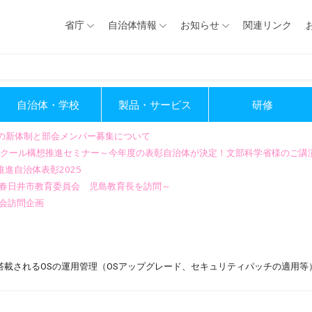
省庁
自治体情報
お知らせ
関連リンク
自治体・学校
製品・サービス
研修
会の新体制と部会メンバー募集について
GIGAスクール構想推進セミナー～今年度の表彰自治体が決定！文部科学省様のご
進自治体表彰2025
～春日井市教育委員会 児島教育長を訪問～
会訪問企画
に搭載されるOSの運用管理（OSアップグレード、セキュリティパッチの適用