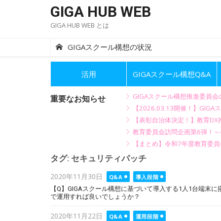
Skip
GIGA HUB WEB
to
GIGA HUB WEB とは
content
GIGAスクール構想の状況
活用
GIGAスクール構想Q&A
GIGAスクール構想推進委員
重要なお知らせ
【2026.03.13開催！】
【表彰自治体決定！】教育DX推
教育委員会訪問企画第6弾！
【まとめ】令和7年度教育委員
タグ:
セキュリティパッチ
Posted
2020年11月30日
Q&A
導入段階
on
【Q】GIGAスクール構想に基づいて導入する1人1台端末
で運用すれば良いでしょうか？
Posted
2020年11月22日
Q&A
運用段階