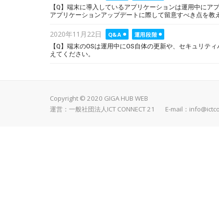
on
【Q】端末に導入しているアプリケーションは運用中にア
アプリケーションアップデートに際して留意すべき点を教
Posted
2020年11月22日
Q&A
運用段階
on
【Q】端末のOSは運用中にOS自体の更新や、セキュリテ
えてください。
Copyright © 2020 GIGA HUB WEB
運営：一般社団法人ICT CONNECT 21 E-mail：
info@ictc