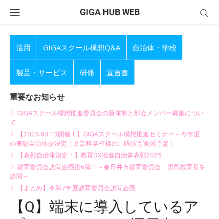
Skip
GIGA HUB WEB
to
content
活用
GIGAスクール構想Q&A
自治体・学校
製品・サービス
研修
宣言書
重要なお知らせ
GIGAスクール構想推進委員会の新体制と部会メンバー募集につい
て
【2026.03.13開催！】GIGAスクール構想推進セミナー～今年度
の表彰自治体が決定！文部科学省様のご講演も実施予定！
【表彰自治体決定！】教育DX推進自治体表彰2025
教育委員会訪問企画第6弾！～春日井市教育委員会 児島教育長を
訪問～
【まとめ】令和7年度教育委員会訪問企画
【Q】端末に導入しているア