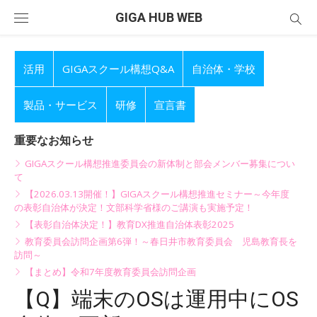
Skip
GIGA HUB WEB
to
content
活用
GIGAスクール構想Q&A
自治体・学校
製品・サービス
研修
宣言書
重要なお知らせ
GIGAスクール構想推進委員会の新体制と部会メンバー募集につい
て
【2026.03.13開催！】GIGAスクール構想推進セミナー～今年度
の表彰自治体が決定！文部科学省様のご講演も実施予定！
【表彰自治体決定！】教育DX推進自治体表彰2025
教育委員会訪問企画第6弾！～春日井市教育委員会 児島教育長を
訪問～
【まとめ】令和7年度教育委員会訪問企画
【Q】端末のOSは運用中にOS