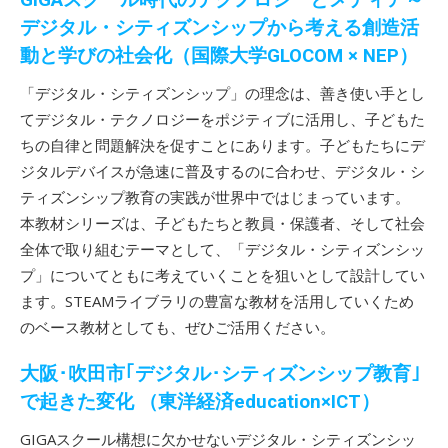
GIGAスクール時代のテクノロジーとメディア～
デジタル・シティズンシップから考える創造活
動と学びの社会化（国際大学GLOCOM × NEP）
「デジタル・シティズンシップ」の理念は、善き使い手とし
てデジタル・テクノロジーをポジティブに活用し、子どもた
ちの自律と問題解決を促すことにあります。子どもたちにデ
ジタルデバイスが急速に普及するのに合わせ、デジタル・シ
ティズンシップ教育の実践が世界中ではじまっています。
本教材シリーズは、子どもたちと教員・保護者、そして社会
全体で取り組むテーマとして、「デジタル・シティズンシッ
プ」についてともに考えていくことを狙いとして設計してい
ます。STEAMライブラリの豊富な教材を活用していくため
のベース教材としても、ぜひご活用ください。
大阪･吹田市｢デジタル･シティズンシップ教育｣
で起きた変化 （東洋経済education×ICT）
GIGAスクール構想に欠かせないデジタル・シティズンシッ