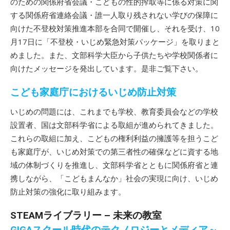
のための関係府省会議・こどもの性的搾取等に係る対策に関
する関係府省連絡会議・誰一人取り残されない学びの保障に
向けた不登校対策推進本部を合同で開催し、それを受け、10
月17日に「不登校・いじめ緊急対策パッケージ」を取りまと
めました。また、文部科学大臣から子供たちや学校関係者に
向けたメッセージを発出しています。是非ご覧下さい。
こども家庭庁におけるいじめ防止対策
いじめの問題には、これまでも学校、教育委員会などの学校
設置者、国は文部科学省による取組が進められてきました。
これらの取組に加え、こどもの権利利益の擁護等を担うこど
も家庭庁が、いじめ対策での第三者性の確保などに資する地
域の体制づくりを推進し、文部科学省とともに関係府省と連
携しながら、「こどもまんなか」社会の実現に向け、いじめ
防止対策の強化に取り組みます。
STEAMライブラリー – 未来の教室