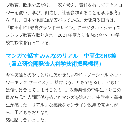
プ教育。欧米で広がり、「深く考え、責任を持ってテクノロ
ジーを使い、学び、創造し、社会参加することを学ぶ教育」
を指し、日本でも認知が広がっている。大阪府吹田市は、
「吹田市ICT教育グランドデザイン」にデジタル・シティズ
ンシップ教育を取り入れ、2021年度より市内の全小・中学
校で授業を行っている。
マンガで話す みんなのリアル―中高生SNS編
（国立研究開発法人科学技術振興機構）
今や友達とのやりとりに欠かせないSNS（ソーシャル ネット
ワーキング サービス）。助け合うこともできるし、ときに
は傷つけ合ってしまうことも…。吹奏楽部の中学生・りこの
目から見た人間関係を描いたマンガを読んで、中学生・高校
生が感じた「リアル」な感覚をオンライン投票で聞きなが
ら、子どももおとなも一
緒に話し合いました。