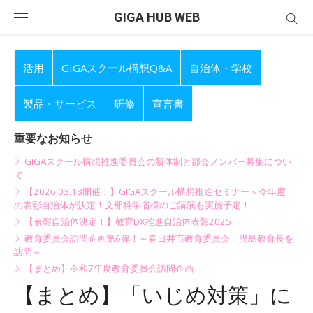
Skip
GIGA HUB WEB
to
content
活用
GIGAスクール構想Q&A
自治体・学校
製品・サービス
研修
宣言書
重要なお知らせ
GIGAスクール構想推進委員会の新体制と部会メンバー募集につい
て
【2026.03.13開催！】GIGAスクール構想推進セミナー～今年度
の表彰自治体が決定！文部科学省様のご講演も実施予定！
【表彰自治体決定！】教育DX推進自治体表彰2025
教育委員会訪問企画第6弾！～春日井市教育委員会 児島教育長を
訪問～
【まとめ】令和7年度教育委員会訪問企画
【まとめ】「いじめ対策」に