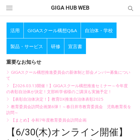
Skip
GIGA HUB WEB
to
content
活用
GIGAスクール構想Q&A
自治体・学校
製品・サービス
研修
宣言書
重要なお知らせ
GIGAスクール構想推進委員会の新体制と部会メンバー募集につい
て
【2026.03.13開催！】GIGAスクール構想推進セミナー～今年度
の表彰自治体が決定！文部科学省様のご講演も実施予定！
【表彰自治体決定！】教育DX推進自治体表彰2025
教育委員会訪問企画第6弾！～春日井市教育委員会 児島教育長を
訪問～
【まとめ】令和7年度教育委員会訪問企画
【6/30(木)オンライン開催】