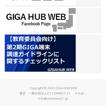
Copyright © 2020 GIGA HUB WEB
運営：一般社団法人ICT CONNECT 21 E-mail：
info@ictconnect21.jp