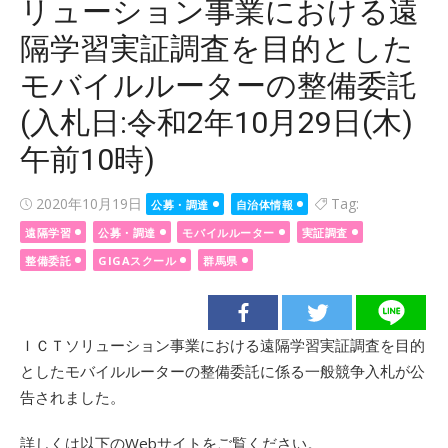
リューション事業における遠
隔学習実証調査を目的とした
モバイルルーターの整備委託
(入札日:令和2年10月29日(木)
午前10時)
Posted
2020年10月19日
Tag:
公募・調達
自治体情報
on
遠隔学習
公募・調達
モバイルルーター
実証調査
整備委託
GIGAスクール
群馬県
ＩＣＴソリューション事業における遠隔学習実証調査を目的
としたモバイルルーターの整備委託に係る一般競争入札が公
告されました。
詳しくは以下のWebサイトをご覧ください。