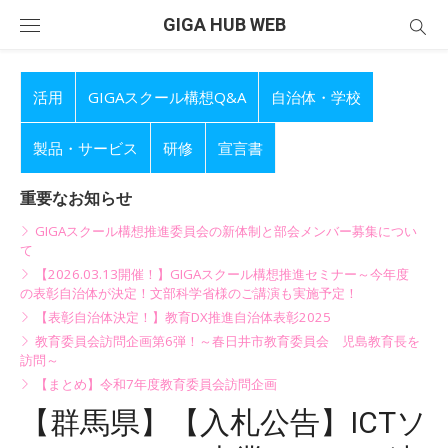
Skip
GIGA HUB WEB
to
content
活用
GIGAスクール構想Q&A
自治体・学校
製品・サービス
研修
宣言書
重要なお知らせ
GIGAスクール構想推進委員会の新体制と部会メンバー募集につい
て
【2026.03.13開催！】GIGAスクール構想推進セミナー～今年度
の表彰自治体が決定！文部科学省様のご講演も実施予定！
【表彰自治体決定！】教育DX推進自治体表彰2025
教育委員会訪問企画第6弾！～春日井市教育委員会 児島教育長を
訪問～
【まとめ】令和7年度教育委員会訪問企画
【群馬県】【入札公告】ICTソ