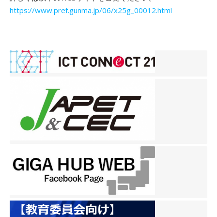
https://www.pref.gunma.jp/06/x25g_00012.html