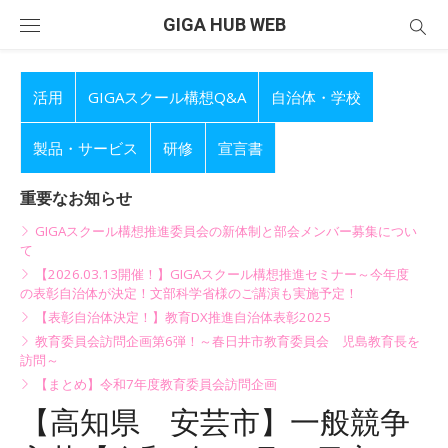
Skip
GIGA HUB WEB
to
content
活用
GIGAスクール構想Q&A
自治体・学校
製品・サービス
研修
宣言書
重要なお知らせ
GIGAスクール構想推進委員会の新体制と部会メンバー募集につい
て
【2026.03.13開催！】GIGAスクール構想推進セミナー～今年度
の表彰自治体が決定！文部科学省様のご講演も実施予定！
【表彰自治体決定！】教育DX推進自治体表彰2025
教育委員会訪問企画第6弾！～春日井市教育委員会 児島教育長を
訪問～
【まとめ】令和7年度教育委員会訪問企画
【高知県 安芸市】一般競争