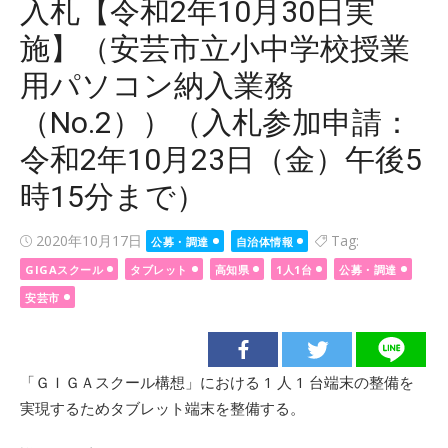
入札【令和2年10月30日実
施】（安芸市立小中学校授業
用パソコン納入業務
（No.2））（入札参加申請：
令和2年10月23日（金）午後5
時15分まで）
Posted
2020年10月17日
Tag:
公募・調達
自治体情報
on
GIGAスクール
タブレット
高知県
1人1台
公募・調達
安芸市
「ＧＩＧＡスクール構想」における 1 人 1 台端末の整備を
実現するためタブレット端末を整備する。