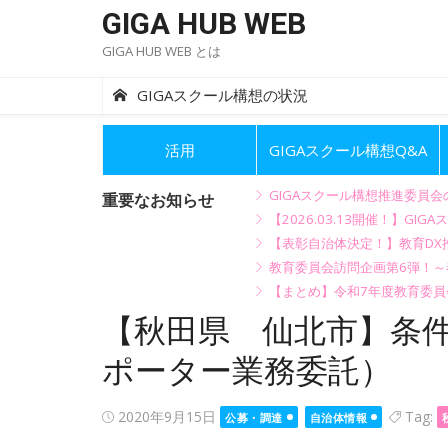
Skip
GIGA HUB WEB
to
GIGA HUB WEB とは
content
GIGAスクール構想の状況
活用
GIGAスクール構想Q&A
GIGAスクール構想推進委員
重要なお知らせ
【2026.03.13開催！】
【表彰自治体決定！】教育DX推
教育委員会訪問企画第6弾！
【まとめ】令和7年度教育委員
【秋田県 仙北市】条件
ポーター業務委託）
Posted
2020年9月15日
Tag:
公募・調達
自治体情報
on