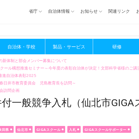
省庁
自治体情報
お知らせ
関連リンク
自治体・学校
製品・サービス
研修
会の新体制と部会メンバー募集について
GIGAスクール構想推進セミナー～今年度の表彰自治体が決定！文部科学省様のご
進自治体表彰2025
～春日井市教育委員会 児島教育長を訪問～
会訪問企画
付一般競争入札（仙北市GIGA
秋田県
仙北市
GIGAスクール
入札
GIGAスクールサポーター