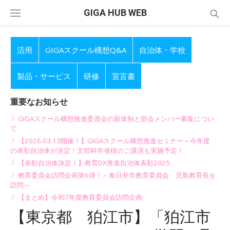
Skip
GIGA HUB WEB
to
content
活用
GIGAスクール構想Q&A
自治体・学校
製品・サービス
研修
宣言書
重要なお知らせ
GIGAスクール構想推進委員会の新体制と部会メンバー募集につい
て
【2026.03.13開催！】GIGAスクール構想推進セミナー～今年度
の表彰自治体が決定！文部科学省様のご講演も実施予定！
【表彰自治体決定！】教育DX推進自治体表彰2025
教育委員会訪問企画第6弾！～春日井市教育委員会 児島教育長を
訪問～
【まとめ】令和7年度教育委員会訪問企画
【東京都 狛江市】「狛江市