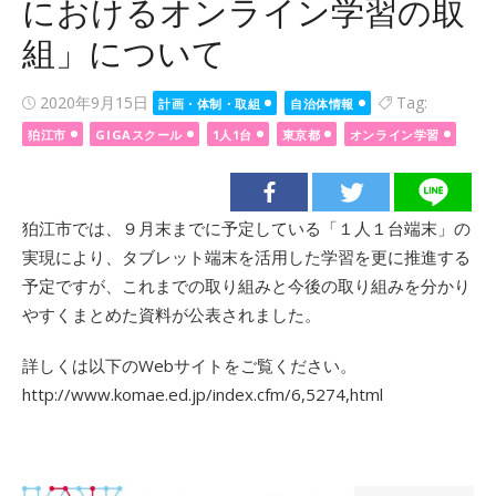
におけるオンライン学習の取
組」について
Posted
2020年9月15日
Tag:
計画・体制・取組
自治体情報
on
狛江市
GIGAスクール
1人1台
東京都
オンライン学習
狛江市では、９月末までに予定している「１人１台端末」の
実現により、タブレット端末を活用した学習を更に推進する
予定ですが、これまでの取り組みと今後の取り組みを分かり
やすくまとめた資料が公表されました。
詳しくは以下のWebサイトをご覧ください。
http://www.komae.ed.jp/index.cfm/6,5274,html