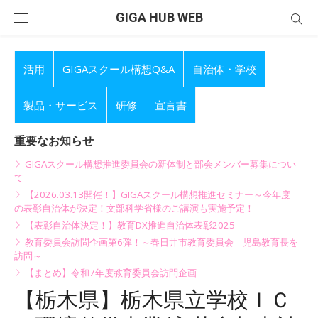
Skip
GIGA HUB WEB
to
content
活用
GIGAスクール構想Q&A
自治体・学校
製品・サービス
研修
宣言書
重要なお知らせ
GIGAスクール構想推進委員会の新体制と部会メンバー募集につい
て
【2026.03.13開催！】GIGAスクール構想推進セミナー～今年度
の表彰自治体が決定！文部科学省様のご講演も実施予定！
【表彰自治体決定！】教育DX推進自治体表彰2025
教育委員会訪問企画第6弾！～春日井市教育委員会 児島教育長を
訪問～
【まとめ】令和7年度教育委員会訪問企画
【栃木県】栃木県立学校ＩＣ