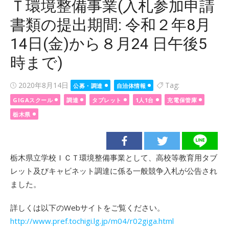
Ｔ環境整備事業(入札参加申請
書類の提出期間: 令和２年8月
14日(金)から８月24 日午後5
時まで)
Posted
2020年8月14日
Tag:
公募・調達
自治体情報
on
GIGAスクール
調達
タブレット
1人1台
充電保管庫
栃木県
栃木県立学校ＩＣＴ環境整備事業として、高校等教育用タブ
レット及びキャビネット調達に係る一般競争入札が公告され
ました。
詳しくは以下のWebサイトをご覧ください。
http://www.pref.tochigi.lg.jp/m04/r02giga.html