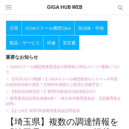
Skip
GIGA HUB WEB
to
content
活用
GIGAスクール構想Q&A
自治体・学校
製品・サービス
研修
宣言書
重要なお知らせ
GIGAスクール構想推進委員会の新体制と部会メンバー募集につい
て
【2026.03.13開催！】GIGAスクール構想推進セミナー～今年度
の表彰自治体が決定！文部科学省様のご講演も実施予定！
【表彰自治体決定！】教育DX推進自治体表彰2025
教育委員会訪問企画第6弾！～春日井市教育委員会 児島教育長を
訪問～
【まとめ】令和7年度教育委員会訪問企画
【埼玉県】複数の調達情報を