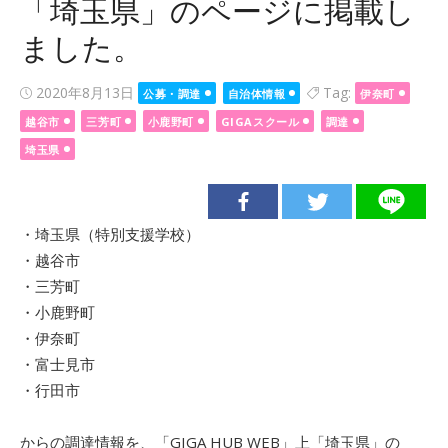
「埼玉県」のページに掲載し
ました。
Posted
2020年8月13日
Tag:
公募・調達
自治体情報
伊奈町
on
越谷市
三芳町
小鹿野町
GIGAスクール
調達
埼玉県
・埼玉県（特別支援学校）
・越谷市
・三芳町
・小鹿野町
・伊奈町
・富士見市
・行田市
からの調達情報を、「GIGA HUB WEB」上「埼玉県」の