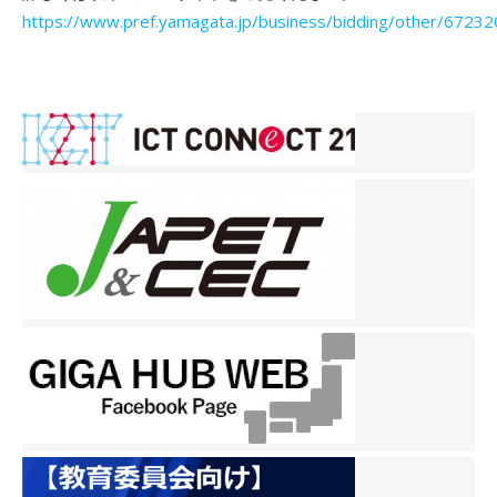
https://www.pref.yamagata.jp/business/bidding/other/67232