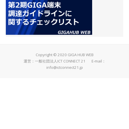
Copyright © 2020 GIGA HUB WEB
運営：一般社団法人ICT CONNECT 21 E-mail：
info@ictconnect21.jp