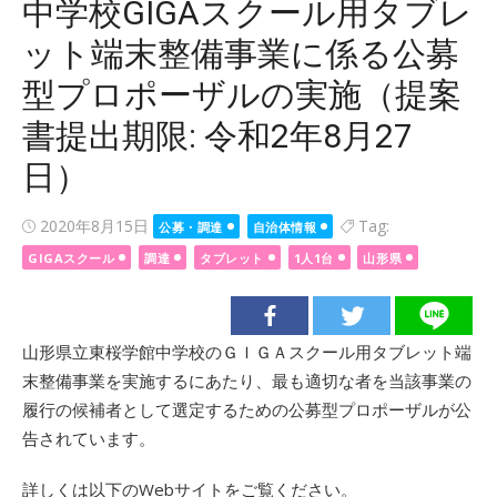
中学校GIGAスクール用タブレ
ット端末整備事業に係る公募
型プロポーザルの実施（提案
書提出期限: 令和2年8月27
日）
Posted
2020年8月15日
Tag:
公募・調達
自治体情報
on
GIGAスクール
調達
タブレット
1人1台
山形県
山形県立東桜学館中学校のＧＩＧＡスクール用タブレット端
末整備事業を実施するにあたり、最も適切な者を当該事業の
履行の候補者として選定するための公募型プロポーザルが公
告されています。
詳しくは以下のWebサイトをご覧ください。