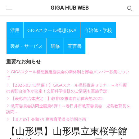
Skip
GIGA HUB WEB
to
content
活用
GIGAスクール構想Q&A
自治体・学校
製品・サービス
研修
宣言書
重要なお知らせ
GIGAスクール構想推進委員会の新体制と部会メンバー募集につい
て
【2026.03.13開催！】GIGAスクール構想推進セミナー～今年度
の表彰自治体が決定！文部科学省様のご講演も実施予定！
【表彰自治体決定！】教育DX推進自治体表彰2025
教育委員会訪問企画第6弾！～春日井市教育委員会 児島教育長を
訪問～
【まとめ】令和7年度教育委員会訪問企画
【山形県】山形県立東桜学館