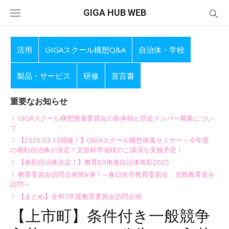
Skip
GIGA HUB WEB
to
content
活用
GIGAスクール構想Q&A
自治体・学校
製品・サービス
研修
宣言書
重要なお知らせ
GIGAスクール構想推進委員会の新体制と部会メンバー募集につい
て
【2026.03.13開催！】GIGAスクール構想推進セミナー～今年度
の表彰自治体が決定！文部科学省様のご講演も実施予定！
【表彰自治体決定！】教育DX推進自治体表彰2025
教育委員会訪問企画第6弾！～春日井市教育委員会 児島教育長を
訪問～
【まとめ】令和7年度教育委員会訪問企画
【上市町】条件付き一般競争