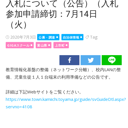
入札について（公告）（入札
参加申請締切：7月14日
（火）
Posted
2020年7月3日
Tag:
公募・調達
自治体情報
on
GIGAスクール
富山県
上市町
教育情報化基盤の整備（ネットワーク分離）、校内LANの整
備、児童生徒１人１台端末の利用準備などの公告です。
詳細は下記Webサイトをご覧ください。
https://www.town.kamiichi.toyama.jp/guide/svGuideDtl.aspx?
servno=4108