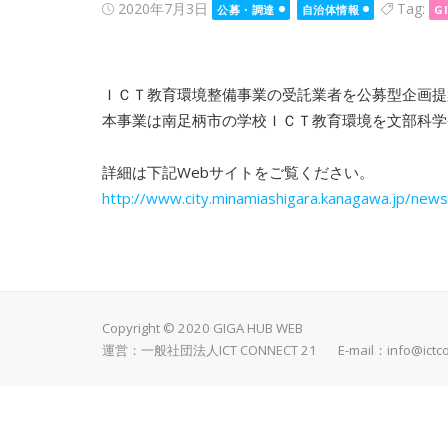
Posted
2020年7月3日
Tag:
公募・調達
自治体情報
G
on
ＩＣＴ教育環境整備事業の受託業者を公募型企画提
本事業は南足柄市の学校ＩＣＴ教育環境を文部科学
詳細は下記Webサイトをご覧ください。
http://www.city.minamiashigara.kanagawa.jp/new
Copyright © 2020 GIGA HUB WEB
運営：一般社団法人ICT CONNECT 21 E-mail：
info@ictc