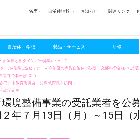
省庁
自治体情報
お知らせ
関連リンク
自治体・学校
製品・サービス
研修
会の新体制と部会メンバー募集について
GIGAスクール構想推進セミナー～今年度の表彰自治体が決定！文部科学省様のご
進自治体表彰2025
～春日井市教育委員会 児島教育長を訪問～
会訪問企画
育環境整備事業の受託業者を公
２年７月13日（月）～15日（