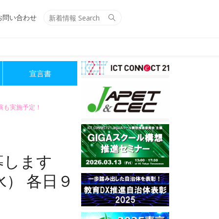
Search
Search
お問い合わせ
for:
宣言書
講演も実施予定！
募します
水） 各日９