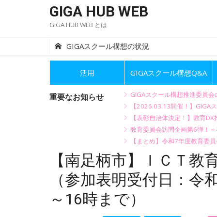
Skip
GIGA HUB WEB
to
GIGA HUB WEB とは
content
GIGAスクール構想の状況
活用
GIGAスクール構想Q&A
GIGAスクール構想推進委員
重要なお知らせ
【2026.03.13開催！】
【表彰自治体決定！】教育DX推
教育委員会訪問企画第6弾！
【まとめ】令和7年度教育委員
【南足柄市】ＩＣＴ教
（参加表明受付日：令和
～16時まで）