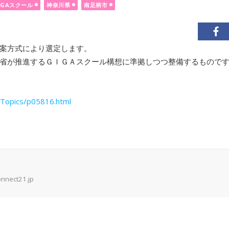
IGAスクール
神奈川県
南足柄市
案方式により選定します。
省が推進するＧＩＧＡスクール構想に準拠しつつ整備するもので
sTopics/p05816.html
onnect21.jp