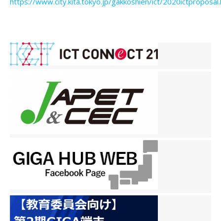
https://www.city.kita.tokyo.jp/gakkoshien/ict/2020ictproposal