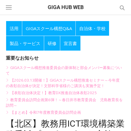
Skip
GIGA HUB WEB
to
content
活用
GIGAスクール構想Q&A
自治体・学校
製品・サービス
研修
宣言書
重要なお知らせ
GIGAスクール構想推進委員会の新体制と部会メンバー募集につい
て
【2026.03.13開催！】GIGAスクール構想推進セミナー～今年度
の表彰自治体が決定！文部科学省様のご講演も実施予定！
【表彰自治体決定！】教育DX推進自治体表彰2025
教育委員会訪問企画第6弾！～春日井市教育委員会 児島教育長を
訪問～
【まとめ】令和7年度教育委員会訪問企画
【北区】教務用ICT環境構築業