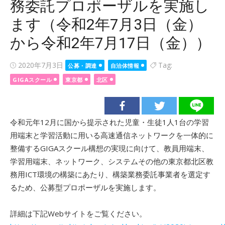
務委託プロポーザルを実施し
ます（令和2年7月3日（金）
から令和2年7月17日（金））
Posted
2020年7月3日
Tag:
公募・調達
自治体情報
on
GIGAスクール
東京都
北区
令和元年12月に国から提示された児童・生徒1人1台の学習
用端末と学習活動に用いる高速通信ネットワークを一体的に
整備するGIGAスクール構想の実現に向けて、教員用端末、
学習用端末、ネットワーク、システムその他の東京都北区教
務用ICT環境の構築にあたり、構築業務委託事業者を選定す
るため、公募型プロポーザルを実施します。
詳細は下記Webサイトをご覧ください。