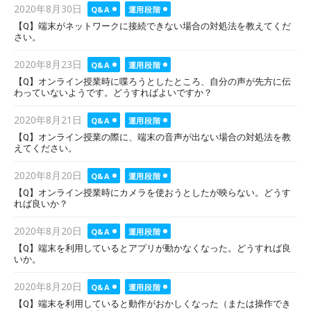
Posted
2020年8月30日
Q&A
運用段階
on
【Q】端末がネットワークに接続できない場合の対処法を教えてくだ
さい。
Posted
2020年8月23日
Q&A
運用段階
on
【Q】オンライン授業時に喋ろうとしたところ、自分の声が先方に伝
わっていないようです。どうすればよいですか？
Posted
2020年8月21日
Q&A
運用段階
on
【Q】オンライン授業の際に、端末の音声が出ない場合の対処法を教
えてください。
Posted
2020年8月20日
Q&A
運用段階
on
【Q】オンライン授業時にカメラを使おうとしたが映らない。どうす
れば良いか？
Posted
2020年8月20日
Q&A
運用段階
on
【Q】端末を利用しているとアプリが動かなくなった。どうすれば良
いか。
Posted
2020年8月20日
Q&A
運用段階
on
【Q】端末を利用していると動作がおかしくなった（または操作でき