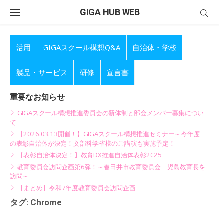
Skip
GIGA HUB WEB
to
content
活用
GIGAスクール構想Q&A
自治体・学校
製品・サービス
研修
宣言書
重要なお知らせ
GIGAスクール構想推進委員会の新体制と部会メンバー募集につい
て
【2026.03.13開催！】GIGAスクール構想推進セミナー～今年度
の表彰自治体が決定！文部科学省様のご講演も実施予定！
【表彰自治体決定！】教育DX推進自治体表彰2025
教育委員会訪問企画第6弾！～春日井市教育委員会 児島教育長を
訪問～
【まとめ】令和7年度教育委員会訪問企画
タグ:
Chrome