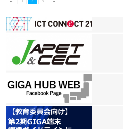
投
←
1
2
3
→
稿
ナ
ビ
ゲ
ー
シ
ョ
ン