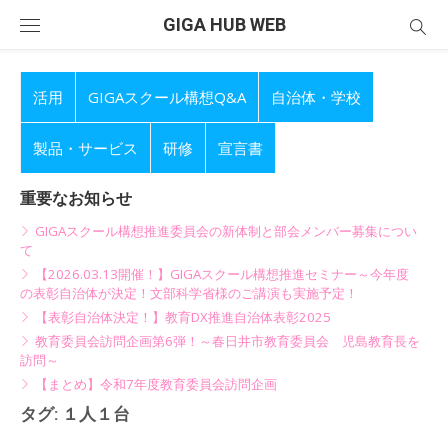
Skip
GIGA HUB WEB
to
content
活用
GIGAスクール構想Q&A
自治体・学校
製品・サービス
研修
宣言書
重要なお知らせ
GIGAスクール構想推進委員会の新体制と部会メンバー募集につい
て
【2026.03.13開催！】GIGAスクール構想推進セミナー～今年度
の表彰自治体が決定！文部科学省様のご講演も実施予定！
【表彰自治体決定！】教育DX推進自治体表彰2025
教育委員会訪問企画第6弾！～春日井市教育委員会 児島教育長を
訪問～
【まとめ】令和7年度教育委員会訪問企画
タグ:
１人１台