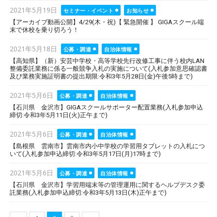
Posted
2021年5月19日
セミナー・イベント
お知らせ
on
【アーカイブ動画公開】4/29(木・祝)【 緊急開催 】 GIGAスクール端
末で休校を乗り切ろう！
Posted
2021年5月18日
公募・調達
自治体情報
on
【高知県】（新）安芸中学校・高等学校先行改修工事に伴う校内LAN
整備委託業務に係る一般競争入札の実施について(入札参加意思確認書
及び業務実施証明書の提出期限:令和3年5月28日(金)午後5時まで)
Posted
2021年5月6日
公募・調達
自治体情報
on
【石川県 金沢市】GIGAスクールサポーター配置業務(入札参加申込
締切:令和3年5月11日(火)正午まで)
Posted
2021年5月6日
公募・調達
自治体情報
on
【島根県 雲南市】雲南市内小中学校の学習用タブレットの入札につ
いて(入札参加申込締切:令和3年5月17日(月)17時まで)
Posted
2021年5月6日
公募・調達
自治体情報
on
【石川県 金沢市】学習用端末等の管理運用に関するヘルプデスク委
託業務(入札参加申込締切:令和3年5月13日(木)正午まで)