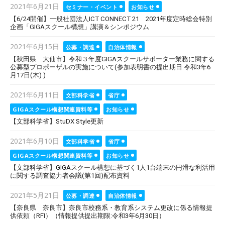
Posted
2021年6月21日
セミナー・イベント
お知らせ
on
【6/24開催】一般社団法人ICT CONNECT 21 2021年度定時総会特別
企画「GIGAスクール構想」講演＆シンポジウム
Posted
2021年6月15日
公募・調達
自治体情報
on
【秋田県 大仙市】令和３年度GIGAスクールサポーター業務に関する
公募型プロポーザルの実施について(参加表明書の提出期日:令和3年6
月17日(木) )
Posted
2021年6月11日
文部科学省
省庁
on
GIGAスクール構想関連資料等
お知らせ
【文部科学省】StuDX Style更新
Posted
2021年6月10日
文部科学省
省庁
on
GIGAスクール構想関連資料等
お知らせ
【文部科学省】GIGAスクール構想に基づく1人1台端末の円滑な利活用
に関する調査協力者会議(第1回)配布資料
Posted
2021年5月21日
公募・調達
自治体情報
on
【奈良県 奈良市】奈良市校務系・教育系システム更改に係る情報提
供依頼（RFI）（情報提供提出期限:令和3年6月30日）