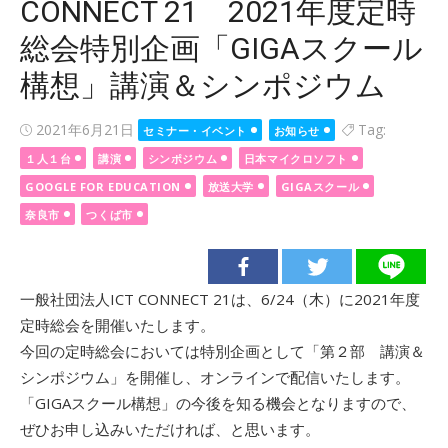
CONNECT 21 2021年度定時
総会特別企画「GIGAスクール
構想」講演＆シンポジウム
Posted
2021年6月21日
Tag:
セミナー・イベント
お知らせ
on
１人１台
講演
シンポジウム
日本マイクロソフト
GOOGLE FOR EDUCATION
放送大学
GIGAスクール
奈良市
つくば市
一般社団法人ICT CONNECT 21は、6/24（木）に2021年度
定時総会を開催いたします。
今回の定時総会においては特別企画として「第２部 講演＆
シンポジウム」を開催し、オンラインで配信いたします。
「GIGAスクール構想」の今後を知る機会となりますので、
ぜひお申し込みいただければ、と思います。