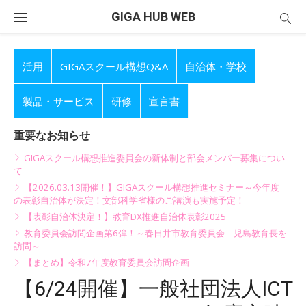
Skip
GIGA HUB WEB
to
content
活用
GIGAスクール構想Q&A
自治体・学校
製品・サービス
研修
宣言書
重要なお知らせ
GIGAスクール構想推進委員会の新体制と部会メンバー募集につい
て
【2026.03.13開催！】GIGAスクール構想推進セミナー～今年度
の表彰自治体が決定！文部科学省様のご講演も実施予定！
【表彰自治体決定！】教育DX推進自治体表彰2025
教育委員会訪問企画第6弾！～春日井市教育委員会 児島教育長を
訪問～
【まとめ】令和7年度教育委員会訪問企画
【6/24開催】一般社団法人ICT