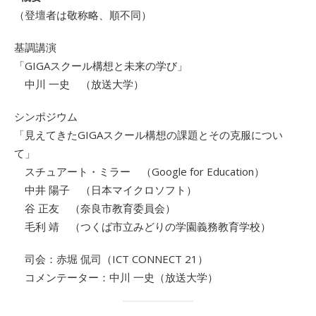
（登壇者は敬称略、順不同）
基調講演
「GIGAスクール構想と未来の学び」
中川 一史 （放送大学）
シンポジウム
「見えてきたGIGAスクール構想の課題とその克服につい
て」
スチュアート・ミラー （Google for Education）
中井 陽子 （日本マイクロソフト）
谷 正友 （奈良市教育委員会）
毛利 靖 （つくば市立みどりの学園義務教育学校）
司会：赤堀 侃司（ICT CONNECT 21）
コメンテーター：中川 一史（放送大学）