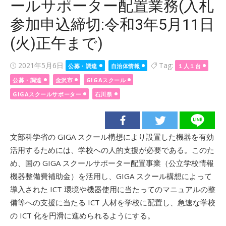
ールサポーター配置業務(入札
参加申込締切:令和3年5月11日
(火)正午まで)
Posted
2021年5月6日
Tag:
公募・調達
自治体情報
１人１台
on
公募・調達
金沢市
GIGAスクール
GIGAスクールサポーター
石川県
文部科学省の GIGA スクール構想により設置した機器を有効
活用するためには、学校への人的支援が必要である。このた
め、国の GIGA スクールサポーター配置事業（公立学校情報
機器整備費補助金）を活用し、GIGA スクール構想によって
導入された ICT 環境や機器使用に当たってのマニュアルの整
備等への支援に当たる ICT 人材を学校に配置し、急速な学校
の ICT 化を円滑に進められるようにする。