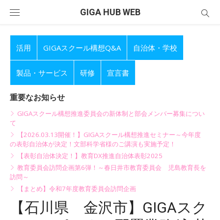
Skip
GIGA HUB WEB
to
content
活用
GIGAスクール構想Q&A
自治体・学校
製品・サービス
研修
宣言書
重要なお知らせ
GIGAスクール構想推進委員会の新体制と部会メンバー募集につい
て
【2026.03.13開催！】GIGAスクール構想推進セミナー～今年度
の表彰自治体が決定！文部科学省様のご講演も実施予定！
【表彰自治体決定！】教育DX推進自治体表彰2025
教育委員会訪問企画第6弾！～春日井市教育委員会 児島教育長を
訪問～
【まとめ】令和7年度教育委員会訪問企画
【石川県 金沢市】GIGAスク