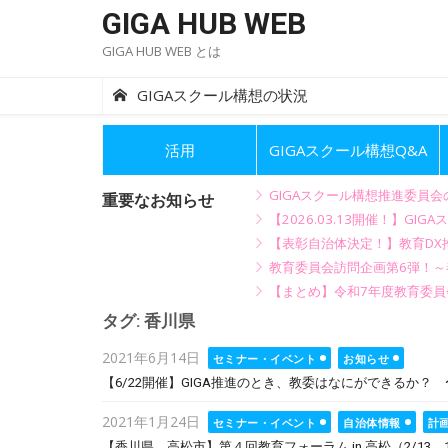
Skip
GIGA HUB WEB
to
GIGA HUB WEB とは
content
GIGAスクール構想の状況
活用
GIGAスクール構想Q&A
GIGAスクール構想推進委員
重要なお知らせ
【2026.03.13開催！】
【表彰自治体決定！】教育DX推
教育委員会訪問企画第6弾！
【まとめ】令和7年度教育委員
タグ:
香川県
Posted
2021年6月14日
セミナー・イベント
お知らせ
on
【6/22開催】GIGA推進のとき、教委はなにができるか？
Posted
2021年1月24日
セミナー・イベント
自治体情報
計
on
【香川県 高松市】第４回教育フォーラム in 高松（2/13、