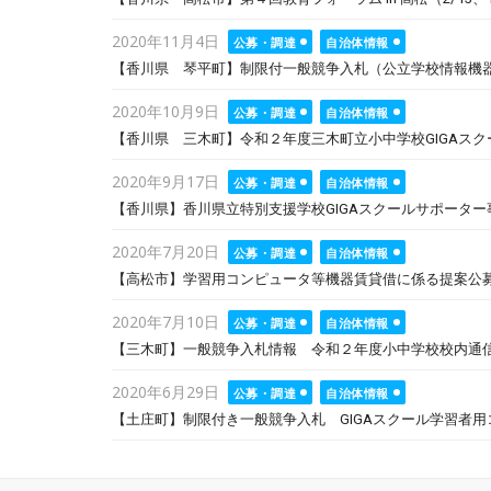
Posted
2020年11月4日
公募・調達
自治体情報
on
【香川県 琴平町】制限付一般競争入札（公立学校情報機器整備
Posted
2020年10月9日
公募・調達
自治体情報
on
【香川県 三木町】令和２年度三木町立小中学校GIGAス
Posted
2020年9月17日
公募・調達
自治体情報
on
【香川県】香川県立特別支援学校GIGAスクールサポータ
Posted
2020年7月20日
公募・調達
自治体情報
on
【高松市】学習用コンピュータ等機器賃貸借に係る提案公募
Posted
2020年7月10日
公募・調達
自治体情報
on
【三木町】一般競争入札情報 令和２年度小中学校校内通信ネ
Posted
2020年6月29日
公募・調達
自治体情報
on
【土庄町】制限付き一般競争入札 GIGAスクール学習者用