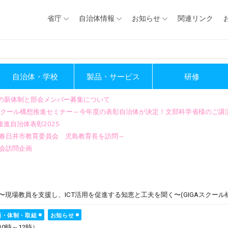
省庁
自治体情報
お知らせ
関連リンク
自治体・学校
製品・サービス
研修
会の新体制と部会メンバー募集について
GIGAスクール構想推進セミナー～今年度の表彰自治体が決定！文部科学省様のご
進自治体表彰2025
～春日井市教育委員会 児島教育長を訪問～
会訪問企画
 〜現場教員を支援し、ICT活用を促進する知恵と工夫を聞く〜(GIGAスクール
画・体制・取組
お知らせ
10時～12時）