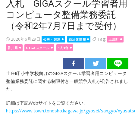
入札 GIGAスクール学習者用
コンピュータ整備業務委託
（令和2年7月7日まで受付）
Posted
2020年6月29日
Tag:
公募・調達
自治体情報
土庄町
on
香川県
GIGAスクール
1人1台
土庄町 小中学校向けのGIGAスクール学習者用コンピュータ
整備業務委託に関する制限付き一般競争入札が公告されまし
た。
詳細は下記Webサイトをご覧ください。
https://www.town.tonosho.kagawa.jp/gyosei/sangyo/nyusats