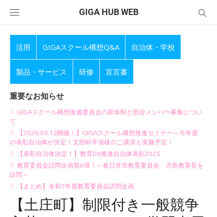
Skip
GIGA HUB WEB
to
content
活用
GIGAスクール構想Q&A
自治体・学校
製品・サービス
研修
宣言書
重要なお知らせ
GIGAスクール構想推進委員会の新体制と部会メンバー募集につい
て
【2026.03.13開催！】GIGAスクール構想推進セミナー～今年度
の表彰自治体が決定！文部科学省様のご講演も実施予定！
【表彰自治体決定！】教育DX推進自治体表彰2025
教育委員会訪問企画第6弾！～春日井市教育委員会 児島教育長を
訪問～
【まとめ】令和7年度教育委員会訪問企画
【土庄町】制限付き一般競争