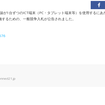
諭が1台ずつのICT端末（PC・タブレット端末等）を使用するにあ
実施するための、一般競争入札が公告されました。
5676
onnect21.jp