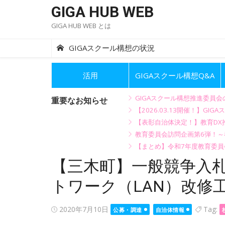
Skip
GIGA HUB WEB
to
GIGA HUB WEB とは
content
GIGAスクール構想の状況
活用
GIGAスクール構想Q&A
GIGAスクール構想推進委員
重要なお知らせ
【2026.03.13開催！】
【表彰自治体決定！】教育DX推
教育委員会訪問企画第6弾！
【まとめ】令和7年度教育委員
【三木町】一般競争入
トワーク（LAN）改修
Posted
2020年7月10日
Tag:
公募・調達
自治体情報
on