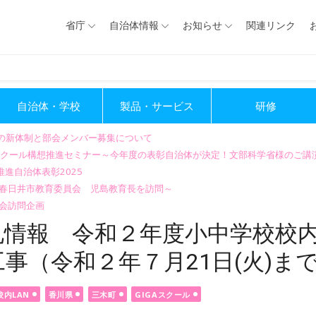
省庁
自治体情報
お知らせ
関連リンク
自治体・学校
製品・サービス
研修
会の新体制と部会メンバー募集について
GIGAスクール構想推進セミナー～今年度の表彰自治体が決定！文部科学省様のご
進自治体表彰2025
～春日井市教育委員会 児島教育長を訪問～
会訪問企画
札情報 令和２年度小中学校校
工事（令和２年７月21日(火)ま
校内LAN
香川県
三木町
GIGAスクール