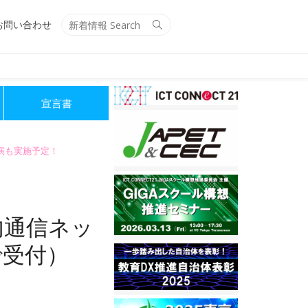
Search
Search
お問い合わせ
for:
宣言書
講演も実施予定！
内通信ネッ
で受付）