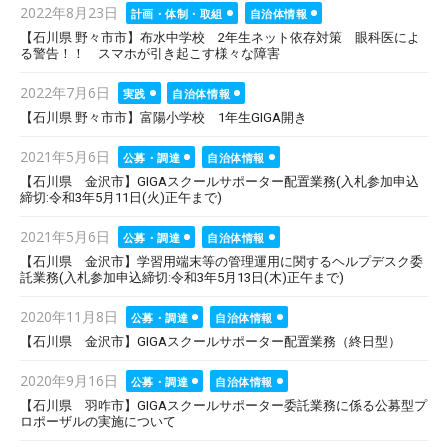
Posted
2022年8月23日
計画・体制・取組
自治体情報
on
【石川県 野々市市】布水中学校 2年生ネット依存対策 眼科医によ
る警告！！ スマホが引き起こす様々な障害
Posted
2022年7月6日
実践
自治体情報
on
【石川県 野々市市】富陽小学校 1年生GIGA開き
Posted
2021年5月6日
公募・調達
自治体情報
on
【石川県 金沢市】GIGAスクールサポーター配置業務(入札参加申込
締切:令和3年5月11日(火)正午まで)
Posted
2021年5月6日
公募・調達
自治体情報
on
【石川県 金沢市】学習用端末等の管理運用に関するヘルプデスク委
託業務(入札参加申込締切:令和3年5月13日(木)正午まで)
Posted
2020年11月8日
公募・調達
自治体情報
on
【石川県 金沢市】GIGAスクールサポーター配置業務（終日型）
Posted
2020年9月16日
公募・調達
自治体情報
on
【石川県 羽咋市】GIGAスクールサポーター委託業務に係る公募型プ
ロポーザルの実施について