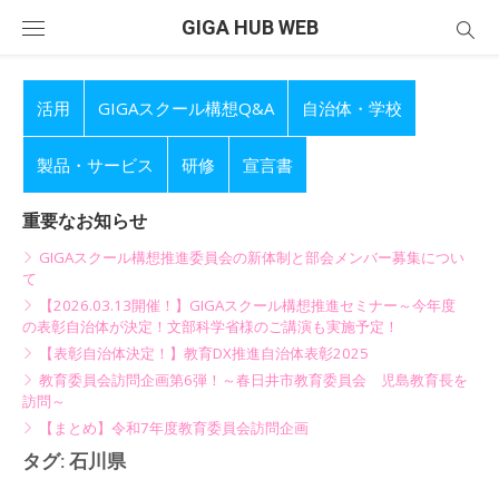
Skip
GIGA HUB WEB
to
content
活用
GIGAスクール構想Q&A
自治体・学校
製品・サービス
研修
宣言書
重要なお知らせ
GIGAスクール構想推進委員会の新体制と部会メンバー募集につい
て
【2026.03.13開催！】GIGAスクール構想推進セミナー～今年度
の表彰自治体が決定！文部科学省様のご講演も実施予定！
【表彰自治体決定！】教育DX推進自治体表彰2025
教育委員会訪問企画第6弾！～春日井市教育委員会 児島教育長を
訪問～
【まとめ】令和7年度教育委員会訪問企画
タグ:
石川県