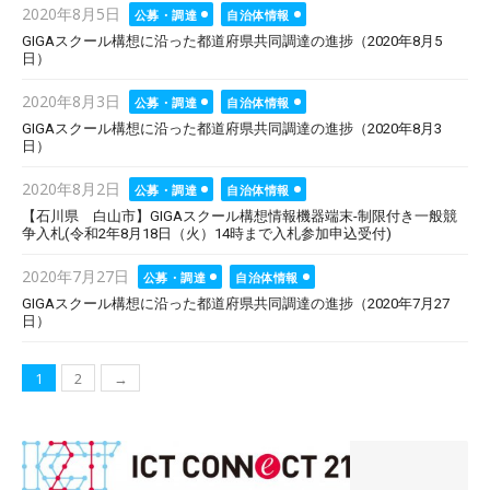
Posted
2020年8月5日
公募・調達
自治体情報
on
GIGAスクール構想に沿った都道府県共同調達の進捗（2020年8月5
日）
Posted
2020年8月3日
公募・調達
自治体情報
on
GIGAスクール構想に沿った都道府県共同調達の進捗（2020年8月3
日）
Posted
2020年8月2日
公募・調達
自治体情報
on
【石川県 白山市】GIGAスクール構想情報機器端末-制限付き一般競
争入札(令和2年8月18日（火）14時まで入札参加申込受付)
Posted
2020年7月27日
公募・調達
自治体情報
on
GIGAスクール構想に沿った都道府県共同調達の進捗（2020年7月27
日）
投
1
2
→
稿
ナ
ビ