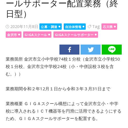
ールサポーター配置業務（終
日型）
Posted
2020年11月8日
Tag:
公募・調達
自治体情報
石川県
on
金沢市
GIGAスクール
GIGAスクールサポーター
業務箇所 金沢市立小中学校74校１分校（金沢市立小学校50
校１分校、金沢市立中学校24校（小・中併設校３校を含
む。））
業務期間令和２年12月１日から令和３年３月31日まで
業務概要 ＧＩＧＡスクール構想によって金沢市立小・中学
校に導入されるＩＣＴ機器等を円滑に活用できるようにする
ため、ＧＩＧＡスクールサポーターを配置する。