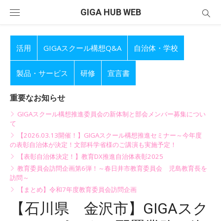
Skip
GIGA HUB WEB
to
content
活用
GIGAスクール構想Q&A
自治体・学校
製品・サービス
研修
宣言書
重要なお知らせ
GIGAスクール構想推進委員会の新体制と部会メンバー募集につい
て
【2026.03.13開催！】GIGAスクール構想推進セミナー～今年度
の表彰自治体が決定！文部科学省様のご講演も実施予定！
【表彰自治体決定！】教育DX推進自治体表彰2025
教育委員会訪問企画第6弾！～春日井市教育委員会 児島教育長を
訪問～
【まとめ】令和7年度教育委員会訪問企画
【石川県 金沢市】GIGAスク