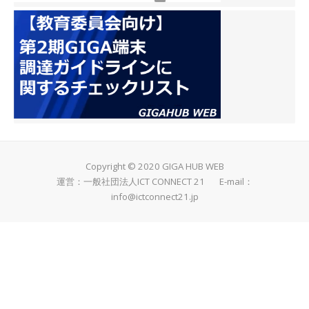
Copyright © 2020 GIGA HUB WEB
運営：一般社団法人ICT CONNECT 21 E-mail：
info@ictconnect21.jp