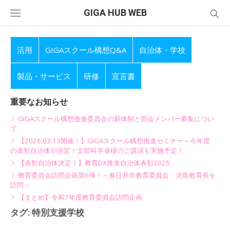
Skip
GIGA HUB WEB
to
content
活用
GIGAスクール構想Q&A
自治体・学校
製品・サービス
研修
宣言書
重要なお知らせ
GIGAスクール構想推進委員会の新体制と部会メンバー募集につい
て
【2026.03.13開催！】GIGAスクール構想推進セミナー～今年度
の表彰自治体が決定！文部科学省様のご講演も実施予定！
【表彰自治体決定！】教育DX推進自治体表彰2025
教育委員会訪問企画第6弾！～春日井市教育委員会 児島教育長を
訪問～
【まとめ】令和7年度教育委員会訪問企画
タグ:
特別支援学校