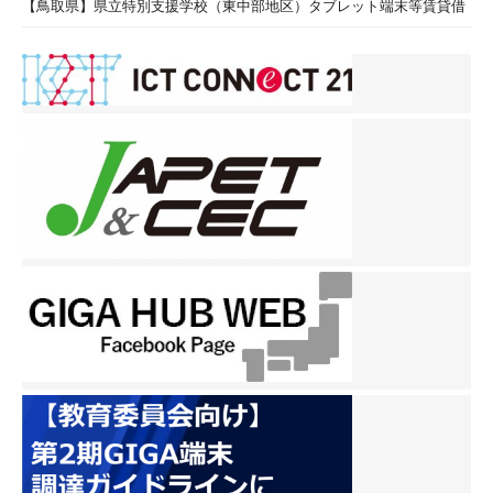
【鳥取県】県立特別支援学校（東中部地区）タブレット端末等賃貸借