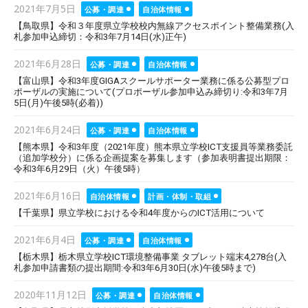
Posted
2021年7月5日
公募・調達
自治体情報
on
【鳥取県】令和３年度県立学校校内無線アクセスポイント整備業務(入
札参加申込締切：令和3年7月14日(水)正午)
Posted
2021年6月28日
公募・調達
自治体情報
on
【富山県】令和3年度GIGAスクールサポーター業務に係る公募型プロ
ポーザルの実施について(プロポーザル参加申込み締切り:令和3年7月
5日(月)午後5時(必着))
Posted
2021年6月24日
公募・調達
自治体情報
on
【熊本県】令和3年度（2021年度）熊本県立学校ICT支援員等業務委託
（追加学校分）に係る企画提案を募集します（参加表明書提出期限：
令和3年6月29日（火）午後5時）
Posted
2021年6月16日
自治体情報
計画・体制・取組
on
【千葉県】県立学校における令和4年度からのICT活用について
Posted
2021年6月4日
公募・調達
自治体情報
on
【栃木県】栃木県立学校ICT環境整備事業 タブレット端末4,278台(入
札参加申請書類の提出期間:令和3年6月30日(水)午後5時まで)
Posted
2020年11月12日
公募・調達
自治体情報
on