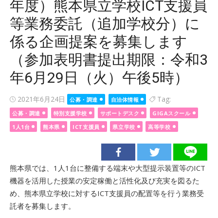
年度）熊本県立学校ICT支援員
等業務委託（追加学校分）に
係る企画提案を募集します
（参加表明書提出期限：令和3
年6月29日（火）午後5時）
Posted
2021年6月24日
Tag:
公募・調達
自治体情報
on
公募・調達
特別支援学校
サポートデスク
GIGAスクール
1人1台
熊本県
ICT支援員
県立学校
高等学校
熊本県では、1人1台に整備する端末や大型提示装置等のICT
機器を活用した授業の安定稼働と活性化及び充実を図るた
め、熊本県立学校に対するICT支援員の配置等を行う業務受
託者を募集します。