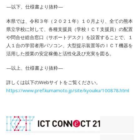
—以下、仕様書より抜粋—
本県では、令和３年（２０２１年）１０月より、全ての熊本
県立学校に対して、各種支援員（学校ＩＣＴ支援員）の配置
や問合せ総合窓口（サポートデスク）を設置することで、１
人１台の学習者用パソコン、大型提示装置等のＩＣＴ機器を
活用した授業の安定稼働と活性化及び充実を図る。
—以上、仕様書より抜粋—
詳しくは以下のWebサイトをご覧ください。
https://www.pref.kumamoto.jp/site/kyouiku/100878.html