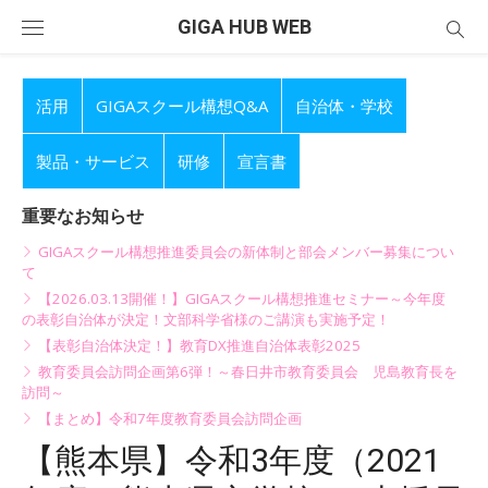
Skip
GIGA HUB WEB
to
content
活用
GIGAスクール構想Q&A
自治体・学校
製品・サービス
研修
宣言書
重要なお知らせ
GIGAスクール構想推進委員会の新体制と部会メンバー募集につい
て
【2026.03.13開催！】GIGAスクール構想推進セミナー～今年度
の表彰自治体が決定！文部科学省様のご講演も実施予定！
【表彰自治体決定！】教育DX推進自治体表彰2025
教育委員会訪問企画第6弾！～春日井市教育委員会 児島教育長を
訪問～
【まとめ】令和7年度教育委員会訪問企画
【熊本県】令和3年度（2021