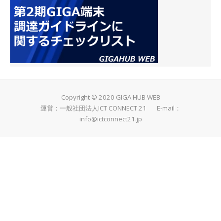
Copyright © 2020 GIGA HUB WEB
運営：一般社団法人ICT CONNECT 21 E-mail：
info@ictconnect21.jp