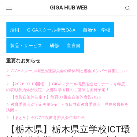
Skip
GIGA HUB WEB
to
content
活用
GIGAスクール構想Q&A
自治体・学校
製品・サービス
研修
宣言書
重要なお知らせ
GIGAスクール構想推進委員会の新体制と部会メンバー募集につい
て
【2026.03.13開催！】GIGAスクール構想推進セミナー～今年度
の表彰自治体が決定！文部科学省様のご講演も実施予定！
【表彰自治体決定！】教育DX推進自治体表彰2025
教育委員会訪問企画第6弾！～春日井市教育委員会 児島教育長を
訪問～
【まとめ】令和7年度教育委員会訪問企画
【栃木県】栃木県立学校ICT環