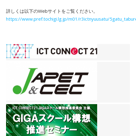
詳しくは以下のWebサイトをご覧ください。
https://www.pref.tochigi.lg.jp/m01/r3ictnyuusatu/5gatu_tabu