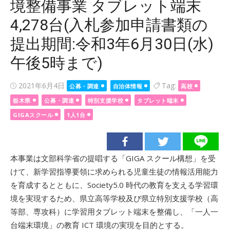
境整備事業 タブレット端末
4,278台(入札参加申請書類の
提出期間:令和3年6月30日(水)
午後5時まで)
Posted
2021年6月4日
Tag:
公募・調達
自治体情報
高校
on
栃木県
公募・調達
特別支援学校
タブレット端末
GIGAスクール
1人1台
本事業は文部科学省の提唱する「GIGA スクール構想」を受
けて、新学習指導要領に求められる児童生徒の情報活用能力
を育成するとともに、Society5.0 時代の教育を支える学習環
境を実現するため、県立高等学校及び県立特別支援学校（高
等部、専攻科）に学習用タブレット端末を整備し、「一人一
台端末環境」の教育 ICT 環境の実現を目的とする。