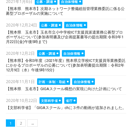
2021年1月6日
公募・調達
自治体情報
on
【熊本県 熊本市】次期ネットワーク整備総括管理業務委託に係る公
募型プロポーザルの実施について
Posted
2020年12月24日
公募・調達
自治体情報
on
【熊本県 玉名市】玉名市立小中学校ICT支援員派遣業務公募型プロ
ポーザルについて(参加表明書及び企画提案書等の提出期限:令和3年1
月22日(金)午後5時まで)
Posted
2020年12月2日
公募・調達
自治体情報
on
【熊本県】令和3年度（2021年度）熊本県立学校ICT支援員等業務委託
にかかるプロポーザルの公募について(参加表明書提出期限：令和2年
12月9日（水）午後5時15分)
Posted
2020年11月1日
計画・体制・取組
自治体情報
on
【熊本県 玉名市】GIGAスクール構想の実現に向けた計画について
Posted
2020年10月22日
文部科学省
省庁
on
【文部科学省】「GIGAスクール」chに３件の動画が追加されました。
投
1
2
→
稿