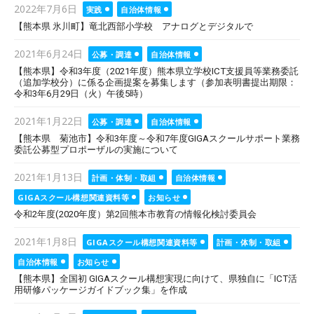
Posted
2022年7月6日
実践
自治体情報
on
【熊本県 氷川町】竜北西部小学校 アナログとデジタルで
Posted
2021年6月24日
公募・調達
自治体情報
on
【熊本県】令和3年度（2021年度）熊本県立学校ICT支援員等業務委託
（追加学校分）に係る企画提案を募集します（参加表明書提出期限：
令和3年6月29日（火）午後5時）
Posted
2021年1月22日
公募・調達
自治体情報
on
【熊本県 菊池市】令和3年度～令和7年度GIGAスクールサポート業務
委託公募型プロポーザルの実施について
Posted
2021年1月13日
計画・体制・取組
自治体情報
on
GIGAスクール構想関連資料等
お知らせ
令和2年度(2020年度）第2回熊本市教育の情報化検討委員会
Posted
2021年1月8日
GIGAスクール構想関連資料等
計画・体制・取組
on
自治体情報
お知らせ
【熊本県】全国初 GIGAスクール構想実現に向けて、県独自に「ICT活
用研修パッケージガイドブック集」を作成
Posted