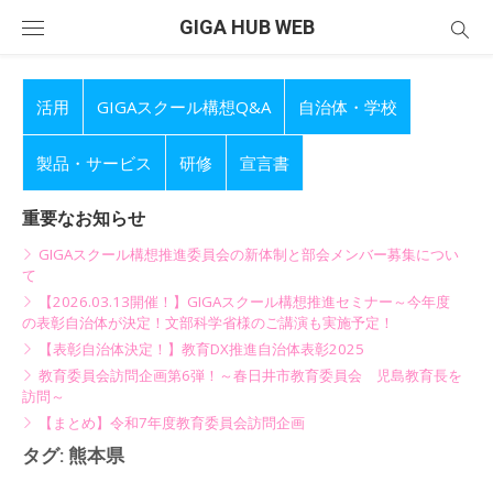
Skip
GIGA HUB WEB
to
content
活用
GIGAスクール構想Q&A
自治体・学校
製品・サービス
研修
宣言書
重要なお知らせ
GIGAスクール構想推進委員会の新体制と部会メンバー募集につい
て
【2026.03.13開催！】GIGAスクール構想推進セミナー～今年度
の表彰自治体が決定！文部科学省様のご講演も実施予定！
【表彰自治体決定！】教育DX推進自治体表彰2025
教育委員会訪問企画第6弾！～春日井市教育委員会 児島教育長を
訪問～
【まとめ】令和7年度教育委員会訪問企画
タグ:
熊本県