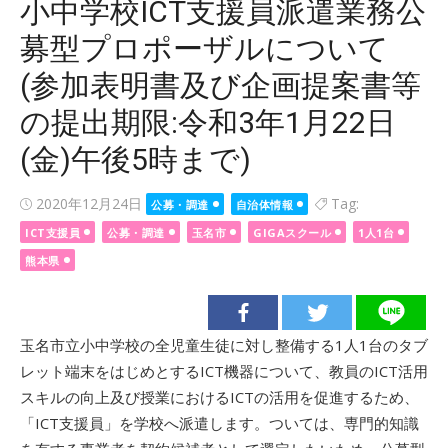
小中学校ICT支援員派遣業務公
募型プロポーザルについて
(参加表明書及び企画提案書等
の提出期限:令和3年1月22日
(金)午後5時まで)
Posted
2020年12月24日
Tag:
公募・調達
自治体情報
on
ICT支援員
公募・調達
玉名市
GIGAスクール
1人1台
熊本県
玉名市立小中学校の全児童生徒に対し整備する1人1台のタブ
レット端末をはじめとするICT機器について、教員のICT活用
スキルの向上及び授業におけるICTの活用を促進するため、
「ICT支援員」を学校へ派遣します。ついては、専門的知識