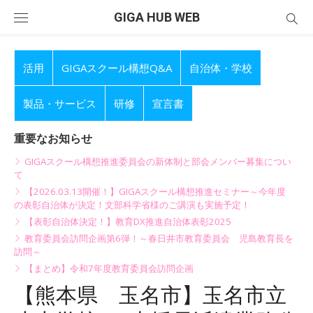
Skip
GIGA HUB WEB
to
content
活用
GIGAスクール構想Q&A
自治体・学校
製品・サービス
研修
宣言書
重要なお知らせ
GIGAスクール構想推進委員会の新体制と部会メンバー募集につい
て
【2026.03.13開催！】GIGAスクール構想推進セミナー～今年度
の表彰自治体が決定！文部科学省様のご講演も実施予定！
【表彰自治体決定！】教育DX推進自治体表彰2025
教育委員会訪問企画第6弾！～春日井市教育委員会 児島教育長を
訪問～
【まとめ】令和7年度教育委員会訪問企画
【熊本県 玉名市】玉名市立