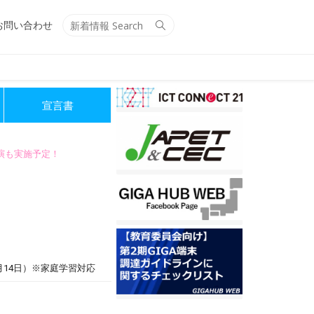
Search
Search
お問い合わせ
for:
宣言書
講演も実施予定！
月14日）※家庭学習対応