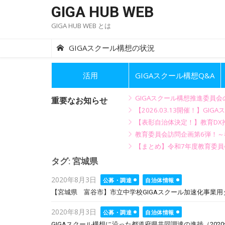
Skip
GIGA HUB WEB
to
GIGA HUB WEB とは
content
GIGAスクール構想の状況
活用
GIGAスクール構想Q&A
GIGAスクール構想推進委員
重要なお知らせ
【2026.03.13開催！】
【表彰自治体決定！】教育DX推
教育委員会訪問企画第6弾！
【まとめ】令和7年度教育委員
タグ:
宮城県
Posted
2020年8月3日
公募・調達
自治体情報
on
【宮城県 富谷市】市立中学校GIGAスクール加速化事業用
Posted
2020年8月3日
公募・調達
自治体情報
on
GIGAスクール構想に沿った都道府県共同調達の進捗（2020