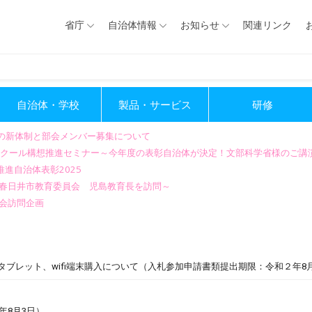
省庁
自治体情報
お知らせ
関連リンク
自治体・学校
製品・サービス
研修
会の新体制と部会メンバー募集について
GIGAスクール構想推進セミナー～今年度の表彰自治体が決定！文部科学省様のご
進自治体表彰2025
～春日井市教育委員会 児島教育長を訪問～
会訪問企画
タブレット、wifi端末購入について（入札参加申請書類提出期限：令和２年8
年8月3日）