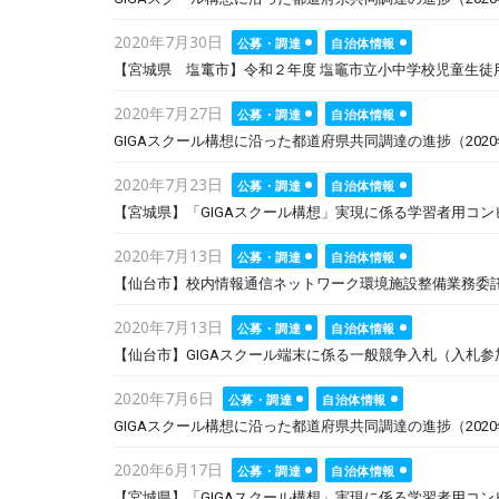
Posted
2020年7月30日
公募・調達
自治体情報
on
【宮城県 塩竃市】令和２年度 塩竈市立小中学校児童生徒
Posted
2020年7月27日
公募・調達
自治体情報
on
GIGAスクール構想に沿った都道府県共同調達の進捗（2020
Posted
2020年7月23日
公募・調達
自治体情報
on
【宮城県】「GIGAスクール構想」実現に係る学習者用コン
Posted
2020年7月13日
公募・調達
自治体情報
on
【仙台市】校内情報通信ネットワーク環境施設整備業務委託の
Posted
2020年7月13日
公募・調達
自治体情報
on
【仙台市】GIGAスクール端末に係る一般競争入札（入札参
Posted
2020年7月6日
公募・調達
自治体情報
on
GIGAスクール構想に沿った都道府県共同調達の進捗（2020
Posted
2020年6月17日
公募・調達
自治体情報
on
【宮城県】「GIGAスクール構想」実現に係る学習者用コ