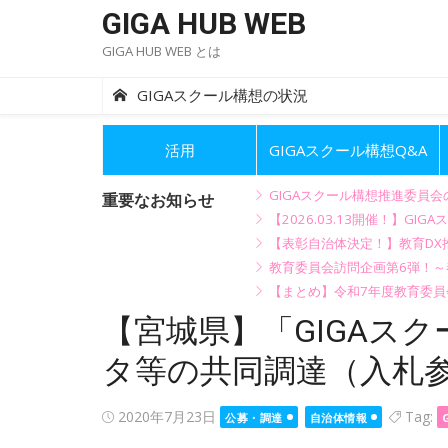
Skip
GIGA HUB WEB
to
GIGA HUB WEB とは
content
GIGAスクール構想の状況
活用
GIGAスクール構想Q&A
GIGAスクール構想推進委員
重要なお知らせ
【2026.03.13開催！】
【表彰自治体決定！】教育DX推
教育委員会訪問企画第6弾！
【まとめ】令和7年度教育委員
【宮城県】「GIGAス
タ等の共同調達（入札参
Posted
2020年7月23日
Tag:
公募・調達
自治体情報
on