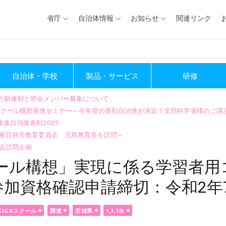
省庁
自治体情報
お知らせ
関連リンク
自治体・学校
製品・サービス
研修
会の新体制と部会メンバー募集について
GIGAスクール構想推進セミナー～今年度の表彰自治体が決定！文部科学省様のご
進自治体表彰2025
～春日井市教育委員会 児島教育長を訪問～
会訪問企画
クール構想」実現に係る学習者
加資格確認申請締切：令和2年7
GIGAスクール
調達
宮城県
1人1台