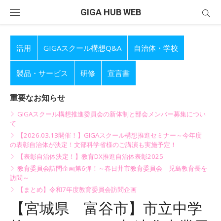
Skip
GIGA HUB WEB
to
content
活用
GIGAスクール構想Q&A
自治体・学校
製品・サービス
研修
宣言書
重要なお知らせ
GIGAスクール構想推進委員会の新体制と部会メンバー募集につい
て
【2026.03.13開催！】GIGAスクール構想推進セミナー～今年度
の表彰自治体が決定！文部科学省様のご講演も実施予定！
【表彰自治体決定！】教育DX推進自治体表彰2025
教育委員会訪問企画第6弾！～春日井市教育委員会 児島教育長を
訪問～
【まとめ】令和7年度教育委員会訪問企画
【宮城県 富谷市】市立中学