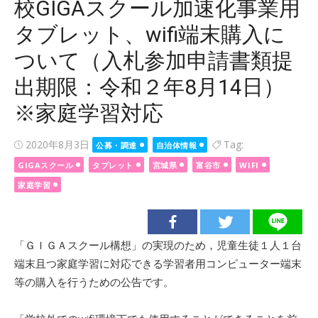
校GIGAスクール加速化事業用
タブレット、wifi端末購入に
ついて（入札参加申請書類提
出期限：令和２年8月14日）
※家庭学習対応
Posted
2020年8月3日
Tag:
公募・調達
自治体情報
on
GIGAスクール
タブレット
宮城県
富谷市
WIFI
家庭学習
「ＧＩＧＡスクール構想」の実現のため，児童生徒１人１台
端末且つ家庭学習に対応できる学習者用コンピューター端末
等の購入を行うための公告です。