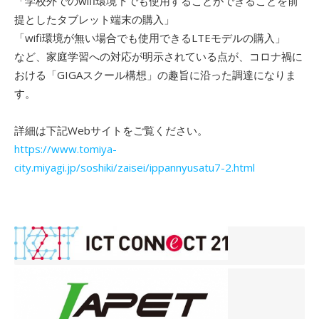
「学校外でのwifi環境下でも使用することができることを前
提としたタブレット端末の購入」
「wifi環境が無い場合でも使用できるLTEモデルの購入」
など、家庭学習への対応が明示されている点が、コロナ禍に
おける「GIGAスクール構想」の趣旨に沿った調達になりま
す。
詳細は下記Webサイトをご覧ください。
https://www.tomiya-
city.miyagi.jp/soshiki/zaisei/ippannyusatu7-2.html