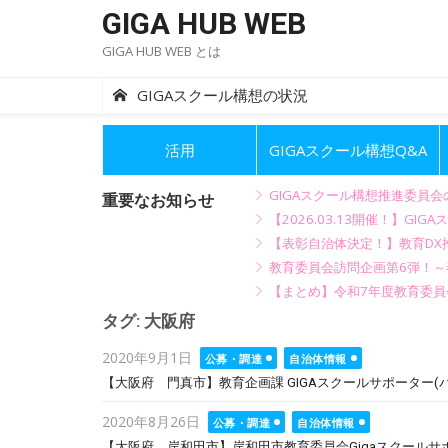
Skip
GIGA HUB WEB
to
GIGA HUB WEB とは
content
GIGAスクール構想の状況
活用
GIGAスクール構想Q&A
GIGAスクール構想推進委員
重要なお知らせ
【2026.03.13開催！】
【表彰自治体決定！】教育DX推
教育委員会訪問企画第6弾！
【まとめ】令和7年度教育委員
タグ:
大阪府
Posted
2020年9月1日
公募・調達
自治体情報
on
【大阪府 門真市】教育企画課 GIGAスクールサポーター(パ
Posted
2020年8月26日
公募・調達
自治体情報
on
【大阪府 岸和田市】岸和田市教育委員会Gigaスクールサポ