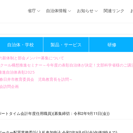
省庁
自治体情報
お知らせ
関連リンク
自治体・学校
製品・サービス
研修
会の新体制と部会メンバー募集について
GIGAスクール構想推進セミナー～今年度の表彰自治体が決定！文部科学省様のご
進自治体表彰2025
～春日井市教育委員会 児島教育長を訪問～
会訪問企画
ートタイム会計年度任用職員)(募集締切：令和2年9月11日(金))
ーター配置業務委託(入札参加申込:令和2年9月4日(金)午後5時まで)