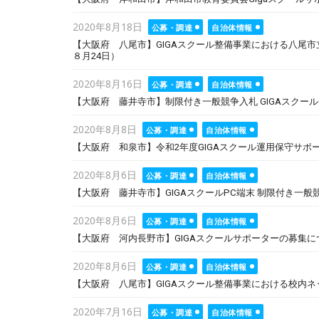
Posted
2020年8月18日
公募・調達
自治体情報
on
【大阪府 八尾市】GIGAスクール整備事業における八尾
８月24日）
Posted
2020年8月16日
公募・調達
自治体情報
on
【大阪府 藤井寺市】制限付き一般競争入札 GIGAスクールサ
Posted
2020年8月8日
公募・調達
自治体情報
on
【大阪府 和泉市】令和2年度GIGAスクール運用保守サポー
Posted
2020年8月6日
公募・調達
自治体情報
on
【大阪府 藤井寺市】GIGAスクールPC端末 制限付き一般競
Posted
2020年8月6日
公募・調達
自治体情報
on
【大阪府 河内長野市】GIGAスクールサポーターの募集につ
Posted
2020年8月6日
公募・調達
自治体情報
on
【大阪府 八尾市】GIGAスクール整備事業における校内
Posted
2020年7月16日
公募・調達
自治体情報