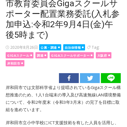
市教育委員会Gigaスクールサ
ポーター配置業務委託(入札参
加申込:令和2年9月4日(金)午
後5時まで)
Posted
2020年8月26日
Tag:
公募・調達
自治体情報
on
GIGAスクール
調達
GIGAスクールサポーター
大阪府
岸和田市
岸和田市では文部科学省より提唱されているGigaスクール構
想推進のため、1人1台端末の導入及び高速無線LAN環境整備
について、令和2年度末（令和3年3月末）の完了を目標に取
組を進めています。
岸和田市立小中学校にICT支援技術を有した人員を活用し、