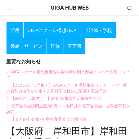
Skip
GIGA HUB WEB
to
content
活用
GIGAスクール構想Q&A
自治体・学校
製品・サービス
研修
宣言書
重要なお知らせ
GIGAスクール構想推進委員会の新体制と部会メンバー募集につい
て
【2026.03.13開催！】GIGAスクール構想推進セミナー～今年度
の表彰自治体が決定！文部科学省様のご講演も実施予定！
【表彰自治体決定！】教育DX推進自治体表彰2025
教育委員会訪問企画第6弾！～春日井市教育委員会 児島教育長を
訪問～
【まとめ】令和7年度教育委員会訪問企画
【大阪府 岸和田市】岸和田