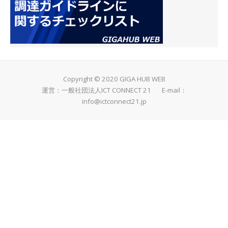
Copyright © 2020 GIGA HUB WEB
運営：一般社団法人ICT CONNECT 21 E-mail：
info@ictconnect21.jp