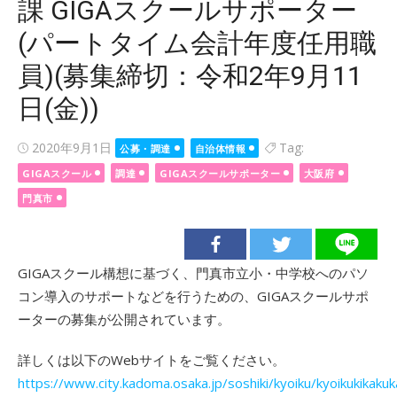
課 GIGAスクールサポーター
(パートタイム会計年度任用職
員)(募集締切：令和2年9月11
日(金))
Posted
2020年9月1日
Tag:
公募・調達
自治体情報
on
GIGAスクール
調達
GIGAスクールサポーター
大阪府
門真市
GIGAスクール構想に基づく、門真市立小・中学校へのパソ
コン導入のサポートなどを行うための、GIGAスクールサポ
ーターの募集が公開されています。
詳しくは以下のWebサイトをご覧ください。
https://www.city.kadoma.osaka.jp/soshiki/kyoiku/kyoikukikaku