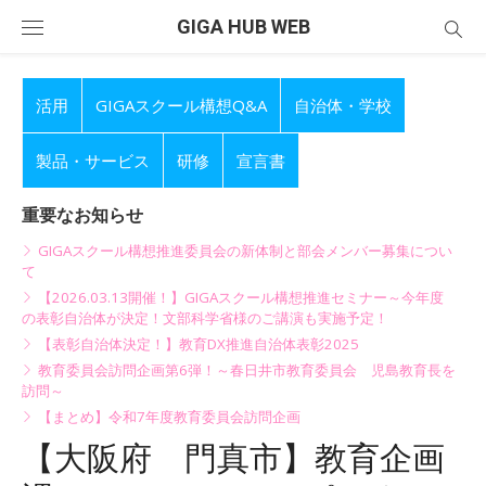
Skip
GIGA HUB WEB
to
content
活用
GIGAスクール構想Q&A
自治体・学校
製品・サービス
研修
宣言書
重要なお知らせ
GIGAスクール構想推進委員会の新体制と部会メンバー募集につい
て
【2026.03.13開催！】GIGAスクール構想推進セミナー～今年度
の表彰自治体が決定！文部科学省様のご講演も実施予定！
【表彰自治体決定！】教育DX推進自治体表彰2025
教育委員会訪問企画第6弾！～春日井市教育委員会 児島教育長を
訪問～
【まとめ】令和7年度教育委員会訪問企画
【大阪府 門真市】教育企画