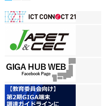
稿
ナ
ビ
ゲ
ー
シ
ョ
ン