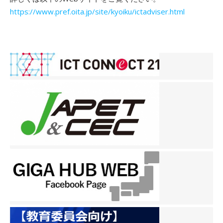
https://www.pref.oita.jp/site/kyoiku/ictadviser.html