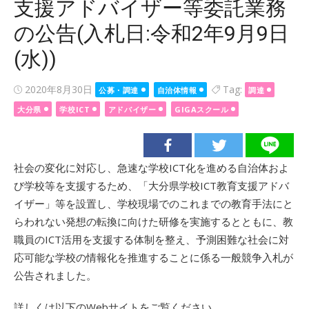
支援アドバイザー等委託業務
の公告(入札日:令和2年9月9日
(水))
Posted
2020年8月30日
Tag:
公募・調達
自治体情報
調達
on
大分県
学校ICT
アドバイザー
GIGAスクール
社会の変化に対応し、急速な学校ICT化を進める自治体およ
び学校等を支援するため、「大分県学校ICT教育支援アドバ
イザー」等を設置し、学校現場でのこれまでの教育手法にと
らわれない発想の転換に向けた研修を実施するとともに、教
職員のICT活用を支援する体制を整え、予測困難な社会に対
応可能な学校の情報化を推進することに係る一般競争入札が
公告されました。
詳しくは以下のWebサイトをご覧ください。