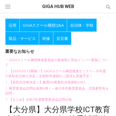
Skip
GIGA HUB WEB
to
content
活用
GIGAスクール構想Q&A
自治体・学校
製品・サービス
研修
宣言書
重要なお知らせ
GIGAスクール構想推進委員会の新体制と部会メンバー募集につい
て
【2026.03.13開催！】GIGAスクール構想推進セミナー～今年度
の表彰自治体が決定！文部科学省様のご講演も実施予定！
【表彰自治体決定！】教育DX推進自治体表彰2025
教育委員会訪問企画第6弾！～春日井市教育委員会 児島教育長を
訪問～
【まとめ】令和7年度教育委員会訪問企画
【大分県】大分県学校ICT教育