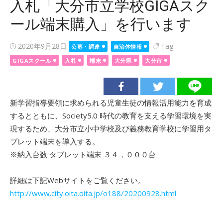
入札「大分市立学校GIGAスク
ール端末購入」を行います
Posted
2020年9月28日
Tag:
公募・調達
自治体情報
on
GIGAスクール
入札
端末
大分県
大分市
新学習指導要領に求められる児童生徒の情報活用能力を育成
するとともに、Society5.0 時代の教育を支える学習環境を実
現するため、大分市立小中学校及び義務教育学校に学習用タ
ブレット端末を導入する。
※納入台数 タブレット端末 ３４，０００台
詳細は下記Webサイトをご覧ください。
http://www.city.oita.oita.jp/o188/20200928.html