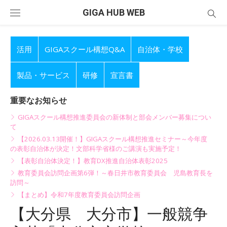
Skip
GIGA HUB WEB
to
content
活用
GIGAスクール構想Q&A
自治体・学校
製品・サービス
研修
宣言書
重要なお知らせ
GIGAスクール構想推進委員会の新体制と部会メンバー募集につい
て
【2026.03.13開催！】GIGAスクール構想推進セミナー～今年度
の表彰自治体が決定！文部科学省様のご講演も実施予定！
【表彰自治体決定！】教育DX推進自治体表彰2025
教育委員会訪問企画第6弾！～春日井市教育委員会 児島教育長を
訪問～
【まとめ】令和7年度教育委員会訪問企画
【大分県 大分市】一般競争