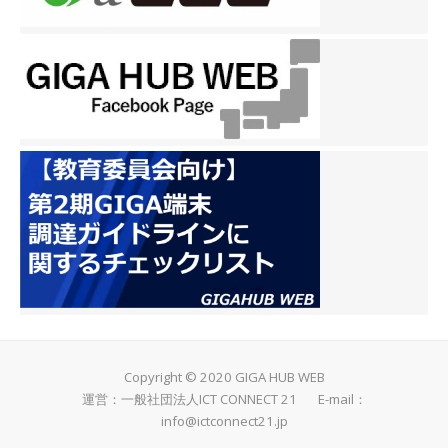
Copyright © 2020 GIGA HUB WEB
運営：一般社団法人ICT CONNECT 21 E-mail：
info@ictconnect21.jp