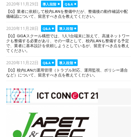
Posted
2020年11月29日
導入段階
Q&A
on
【Q】業者に依頼して校内LANを整備中だが、整備後の動作確認や配
備確認について、留意すべき点を教えてください。
Posted
2020年11月28日
Q&A
導入段階
on
【Q】GIGAスクール構想では、1人1台端末に加えて、高速ネットワー
クも整備する必要があり、その一環として、校内LANも整備する予定
で、業者に基本設計を依頼しようとしているが、留意すべき点を教え
てください。
Posted
2020年11月22日
Q&A
導入段階
on
【Q】校内LANの運用管理（トラブル対応、運用監視、ポリシー適合
など）について、留意すべき点を教えてください。