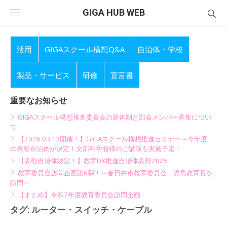
Skip
GIGA HUB WEB
to
content
活用
GIGAスクール構想Q&A
自治体・学校
製品・サービス
研修
宣言書
重要なお知らせ
GIGAスクール構想推進委員会の新体制と部会メンバー募集につい
て
【2026.03.13開催！】GIGAスクール構想推進セミナー～今年度
の表彰自治体が決定！文部科学省様のご講演も実施予定！
【表彰自治体決定！】教育DX推進自治体表彰2025
教育委員会訪問企画第6弾！～春日井市教育委員会 児島教育長を
訪問～
【まとめ】令和7年度教育委員会訪問企画
タグ:
ルーター・スイッチ・ケーブル