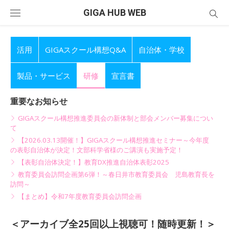
Skip
GIGA HUB WEB
to
content
活用
GIGAスクール構想Q&A
自治体・学校
製品・サービス
研修
宣言書
重要なお知らせ
GIGAスクール構想推進委員会の新体制と部会メンバー募集につい
て
【2026.03.13開催！】GIGAスクール構想推進セミナー～今年度
の表彰自治体が決定！文部科学省様のご講演も実施予定！
【表彰自治体決定！】教育DX推進自治体表彰2025
教育委員会訪問企画第6弾！～春日井市教育委員会 児島教育長を
訪問～
【まとめ】令和7年度教育委員会訪問企画
＜アーカイブ全25回以上視聴可！随時更新！＞