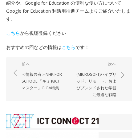
紹介や、Google for Education の便利な使い方について
Google for Education 利活用推進チームよりご紹介いたしま
す。
こちら
から視聴登録ください
おすすめの回などの情報は
こちら
です！
投
前へ
次へ
稿
＜情報共有＞NHK FOR
(MICROSOFT)ハイブリ
ナ
SCHOOL 「キミもICT
ッド、リモート、およ
マスター」GIGA特集
びブレンドされた学習
ビ
に最適な戦略
ゲ
ー
シ
ョ
ン