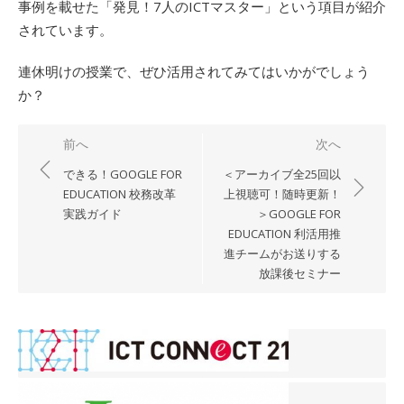
事例を載せた「発見！7人のICTマスター」という項目が紹介
されています。
連休明けの授業で、ぜひ活用されてみてはいかがでしょう
か？
投
前へ
次へ
稿
できる！GOOGLE FOR
＜アーカイブ全25回以
ナ
EDUCATION 校務改革
上視聴可！随時更新！
実践ガイド
＞GOOGLE FOR
ビ
EDUCATION 利活用推
ゲ
進チームがお送りする
ー
放課後セミナー
シ
ョ
ン