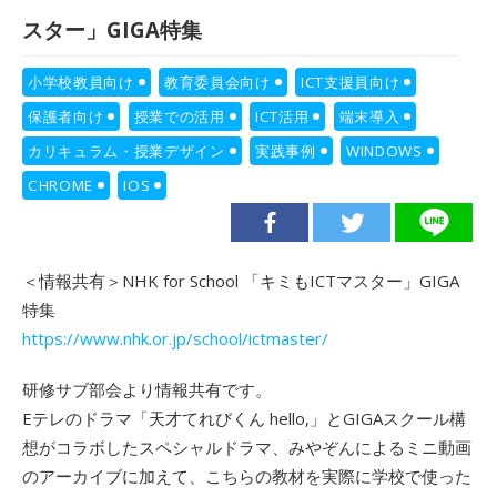
スター」GIGA特集
小学校教員向け
教育委員会向け
ICT支援員向け
保護者向け
授業での活用
ICT活用
端末導入
カリキュラム・授業デザイン
実践事例
WINDOWS
CHROME
IOS
＜情報共有＞NHK for School 「キミもICTマスター」GIGA
特集
https://www.nhk.or.jp/school/ictmaster/
研修サブ部会より情報共有です。
Eテレのドラマ「天才てれびくん hello,」とGIGAスクール構
想がコラボしたスペシャルドラマ、みやぞんによるミニ動画
のアーカイブに加えて、こちらの教材を実際に学校で使った