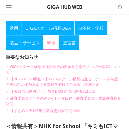
Skip
GIGA HUB WEB
to
content
活用
GIGAスクール構想Q&A
自治体・学校
製品・サービス
研修
宣言書
重要なお知らせ
GIGAスクール構想推進委員会の新体制と部会メンバー募集につい
て
【2026.03.13開催！】GIGAスクール構想推進セミナー～今年度
の表彰自治体が決定！文部科学省様のご講演も実施予定！
【表彰自治体決定！】教育DX推進自治体表彰2025
教育委員会訪問企画第6弾！～春日井市教育委員会 児島教育長を
訪問～
【まとめ】令和7年度教育委員会訪問企画
＜情報共有＞NHK for School 「キミもICTマ