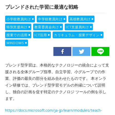
ブレンドされた学習に最適な戦略
小学校教員向け
中学校教員向け
高校教員向け
特別支援向け
教育委員会向け
ICT支援員向け
授業での活用
ICT活用
カリキュラム・授業デザイン
WINDOWS
ブレンド型学習は、本格的なテクノロジーの統合によって支
援される全体グループ指導、自立学習、小グループでの作
業、評価の最良の部分を組み合わせたものです。 本オンラ
イン研修では、ブレンド型学習モデルの外縁について説明
し、独自の計画を促す特定のテクノロジ ツールの例を示し
ます。
https://docs.microsoft.com/ja-jp/learn/modules/teach-