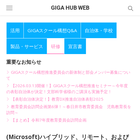
Skip
GIGA HUB WEB
to
content
活用
GIGAスクール構想Q&A
自治体・学校
製品・サービス
研修
宣言書
重要なお知らせ
GIGAスクール構想推進委員会の新体制と部会メンバー募集につい
て
【2026.03.13開催！】GIGAスクール構想推進セミナー～今年度
の表彰自治体が決定！文部科学省様のご講演も実施予定！
【表彰自治体決定！】教育DX推進自治体表彰2025
教育委員会訪問企画第6弾！～春日井市教育委員会 児島教育長を
訪問～
【まとめ】令和7年度教育委員会訪問企画
(Microsoft)ハイブリッド、リモート、および