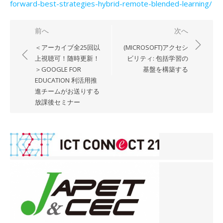
forward-best-strategies-hybrid-remote-blended-learning/
投
前へ
次へ
稿
＜アーカイブ全25回以
(MICROSOFT)アクセシ
ナ
上視聴可！随時更新！
ビリティ: 包括学習の
＞GOOGLE FOR
基盤を構築する
ビ
EDUCATION 利活用推
ゲ
進チームがお送りする
ー
放課後セミナー
シ
ョ
ン