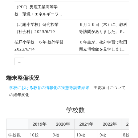
が先頭と最後尾についてみ
科)
形、四角形」の校内研究授
（PDF）男鹿工業高等学
んなで坂道を歩いて登って
業が行われました。今日の
校 環境・エネルギーワー
船川第一小学校へ。始めに
授業では、五角形の内角の
クショップ「エネルギー大
体育館で全校のみんなから
（北陽小学校）研究授業
６月１５日（木）に、教科
和について、三角形や四角
臣になろう」2023/6/20
歓迎の言葉を受け、じゃん
（社会科）2023/6/19
等訪問がありました。５・
形の内角の和をもとに考え
けんピラミッドで仲良くな
６年生の社会科では、子ど
を出し合いました。
払戸小学校 ６年 校外学習
６年生が、校外学習で秋田
りました。その後は各学年
もたちが楽しみにしている
2023/6/14
県立博物館を見学しまし
の部屋で音楽、国語、図工
歴史学習が始まりました。
た。一人一人がタブレット
などの授業を一緒に体験し
秋田県にも縄文時代があっ
→
端末を活用し、人文展示室
ました。初めは緊張の面持
たことを実感できるよう、
や自然展示室でＱＲコード
ちだった北陽っ子も、船一
先週、伊勢堂岱遺跡の見学
端末整備状況
を読み取りながら、秋田県
の子どもさん達が積極的に
に出掛けています。また、
の歴史や自然について学習
話しかけてくれたおかげで
学校における教育の情報化の実態等調査結果
主要項目について
当日は船川から出土した、
しました。
だんだんとリラックスして
の経年変化
縄文土器や石器などを実際
授業を体験することができ
に見て、触る機会もありま
ました。終わり頃にはみん
学校数
した。縄文時代の人たちが
な笑顔！帰りは校舎前から
どうやって生活していたの
バスに乗り、来年４月から
かを、みんなで考えること
2019年
2020年
2021年
2022年
2023
の学校生活に期待がふくら
ができました。
学校数
10校
9校
10校
んだ貴重な体験となりまし
9校
8校