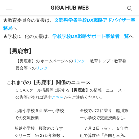
Skip
GIGA HUB WEB
to
content
★教育委員会の支援は、
文部科学省学校DX戦略アドバイザー事
務局
へ
★学校ICT化の支援は、
学校学校DX戦略サポート事業者一覧
へ
【男鹿市】
【男鹿市】の ホームページへの
リンク
教育トップ・教育委
員会等への
リンク
これまでの【男鹿市】関係のニュース
GIGAスクール構想等に関する
【男鹿市】
の情報・ニュース・
公告等があれば是非
こちら
からご連絡ください。
北陽小学校 船川第一小学校
全校でバスに乗り、船川第
での交流授業
一小学校で交流授業をして
きました。市役所の駐車場
船越小学校 授業のようす
７月２日（火）、５年竹
でバスを降りると、５年生
シリーズ №２(５年算数
組で算数科「合同と三角