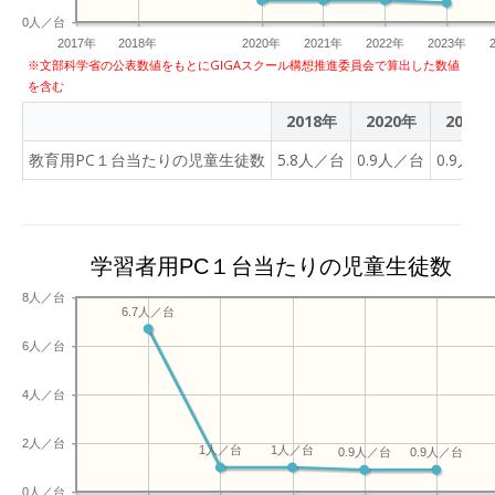
0人／台
2017年
2018年
2020年
2021年
2022年
2023年
※文部科学省の公表数値をもとにGIGAスクール構想推進委員会で算出した数値
を含む
2018年
2020年
2021
教育用PC１台当たりの児童生徒数
5.8人／台
0.9人／台
0.9人／
学習者用PC１台当たりの児童生徒数
8人／台
6.7人／台
6人／台
4人／台
2人／台
1人／台
1人／台
0.9人／台
0.9人／台
0人／台