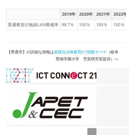
2019年
2020年
2021年
2022年
2
普通教室の無線LAN整備率
98.7％
100％
100％
100％
9
【男鹿市】の詳細な情報は
基礎自治体教育ICT指数サーチ
（岐阜
聖徳学園大学 芳賀研究室提供）へ