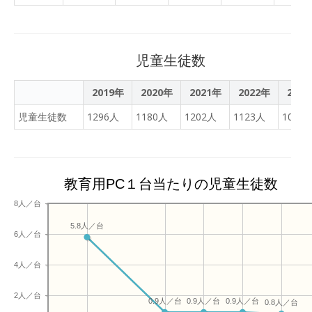
た。一緒に参観していただ
いた保護者の皆様、ありが
とうございました。
児童生徒数
2019年
2020年
2021年
2022年
202
児童生徒数
1296人
1180人
1202人
1123人
1063
教育用PC１台当たりの児童生徒数
8人／台
5.8人／台
6人／台
4人／台
2人／台
0.9人／台
0.9人／台
0.9人／台
0.8人／台