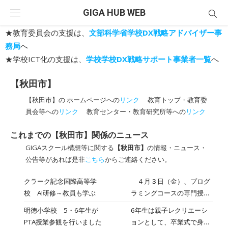
Skip
GIGA HUB WEB
to
content
★教育委員会の支援は、
文部科学省学校DX戦略アドバイザー事
務局
へ
★学校ICT化の支援は、
学校学校DX戦略サポート事業者一覧
へ
【秋田市】
【秋田市】の ホームページへの
リンク
教育トップ・教育委
員会等への
リンク
教育センター・教育研究所等への
リンク
これまでの【秋田市】関係のニュース
GIGAスクール構想等に関する
【秋田市】
の情報・ニュース・
公告等があれば是非
こちら
からご連絡ください。
クラーク記念国際高等学
４月３日（金）、プログ
校 AI研修～教員も学ぶ
ラミングコースの専門授業
を担当する非常勤講師の髙
明徳小学校 5・6年生が
6年生は親子レクリエーシ
崎先生を講師に、教員を対
PTA授業参観を行いました
ョンとして、卒業式で身に