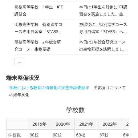
象とした「AI活用研修」を
つけるコサージュづくりに
明桜高等学校 1年生 ICT
本日は1年生を対象にICT講
実施しました。急速に進化
挑戦しました。親子で協力
講習会
習会を実施しました。生徒
する技術に対し、ただ「AI
しながら一つひとつ心を込
は配布されたiPadの取扱い
に使われる」のではなく、
明桜高等学校 特別進学コ
放課後に、特別進学コース
めて作る時間はとても温か
について説明を聴いたの
主体的に「AIを使いこな
ース専用自習室「STARS」
専用自習室「STARS」へ訪
く、卒業を迎える準備とし
ち、実際に画面に文字を書
す」スキルの習得を目指し
問しました。生徒は、今日
て思い出に残るひとときと
明桜高等学校 2年総合研
本日は2年総合研究コース
き込んで使用方法を確認し
ました。実際にAIとやりと
の授業内容の復習や模試に
なりました。 5年生は理科
究コース 生物基礎
の生物基礎を訪問しまし
ていました。iPadは授業や
りをし、文章やイラストの
向けた応用問題に取り組ん
「ふりこのきまり」の学習
た。生徒は、熱帯雨林にす
部活動など様々な場面で活
作成をし、効果的なAIの活
でいました。ここでは、勉
として、音楽のテンポに合
→
むチンパンジー、ゴリラ、
用します。情報モラルを守
用法を学ぶことができまし
強に集中できる環境や大学
うように糸の長さを調整し
オランウータンの食べ物を
った上で大切に使いましょ
た。 最新の技術を正しく
入試の問題集が揃っていま
ながら3人組で実験を行い
端末整備状況
題材にして、気候と動植物
う！
教育に取り入れ、生徒と共
す。志望校への合格に向け
ました。試行錯誤しながら
の関わりについて考えてい
にAIを使いこなし、校務の
学校における教育の情報化の実態等調査結果
主要項目について
て、毎日の積み重ねを大切
取り組む姿が見られ、学び
ました。学習内容をノート
効率化や、授業や様々分野
の経年変化
にしましょう。
と楽しさが詰まった活動と
にまとめて、しっかり復習
で活かしていきたいと思い
なりました。 お忙しい中、
しましょう！
ます。
学校数
足を運んでくださった保護
者の皆様には心より感謝申
2019年
2020年
2021年
し上げます。
2022年
2023
学校数
68校
68校
68校
67校
64校