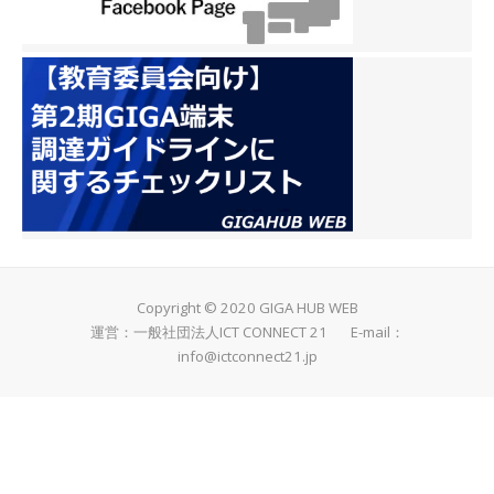
Copyright © 2020 GIGA HUB WEB
運営：一般社団法人ICT CONNECT 21 E-mail：
info@ictconnect21.jp