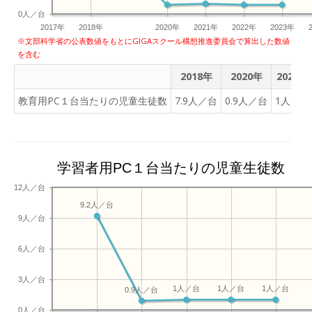
0人／台
2017年
2018年
2020年
2021年
2022年
2023年
※文部科学省の公表数値をもとにGIGAスクール構想推進委員会で算出した数値
を含む
2018年
2020年
2021年
教育用PC１台当たりの児童生徒数
7.9人／台
0.9人／台
1人／台
学習者用PC１台当たりの児童生徒数
12人／台
9.2人／台
9人／台
6人／台
3人／台
1人／台
1人／台
1人／台
0.9人／台
0人／台