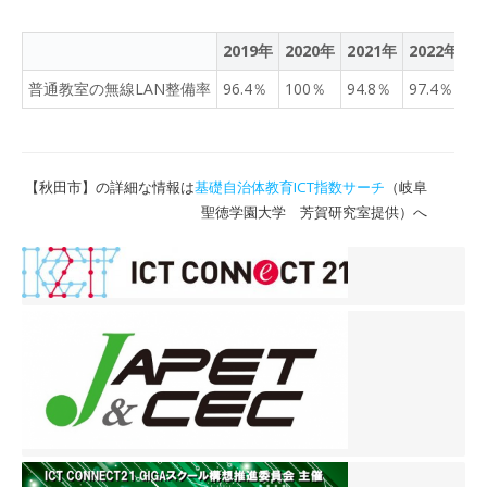
2019年
2020年
2021年
2022年
2
普通教室の無線LAN整備率
96.4％
100％
94.8％
97.4％
9
【秋田市】の詳細な情報は
基礎自治体教育ICT指数サーチ
（岐阜
聖徳学園大学 芳賀研究室提供）へ