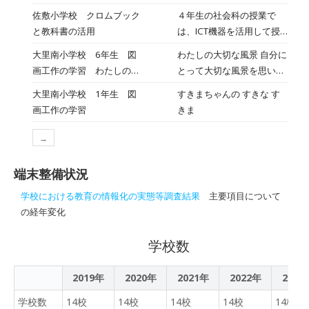
学んでいます。そこで、実
佐敷小学校 クロムブック
４年生の社会科の授業で
際に関わっている南城市役
と教科書の活用
は、ICT機器を活用して授
所観光商工課の職員を講師
業を行っていました。教師
大里南小学校 6年生 図
わたしの大切な風景 自分に
に、南城市の町づくりにつ
は黒板と電子黒板・教科書
画工作の学習 わたしの大
とって大切な風景を思い浮
いてお話を聞きました。話
を使い、子どもたちは教科
切な風景
かべ、工夫して絵に表すこ
を聞き、質問をする４年生
大里南小学校 1年生 図
すきまちゃんの すきな す
書・ノートはもちろんのこ
とができる。
のすばらしい姿をみること
画工作の学習
きま
とクロムブックを多用して
ができました。
います。単元のねらいや考
→
えたこと、調べたこと、振
り返りをクロムブックに記
端末整備状況
録いていました。
学校における教育の情報化の実態等調査結果
主要項目について
の経年変化
学校数
2019年
2020年
2021年
2022年
2023
学校数
14校
14校
14校
14校
14校