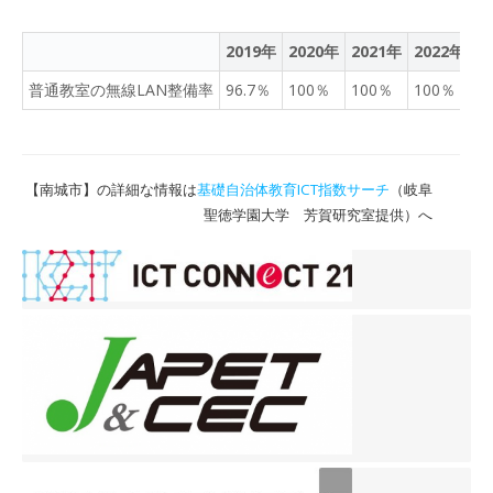
2019年
2020年
2021年
2022年
2
普通教室の無線LAN整備率
96.7％
100％
100％
100％
1
【南城市】の詳細な情報は
基礎自治体教育ICT指数サーチ
（岐阜
聖徳学園大学 芳賀研究室提供）へ