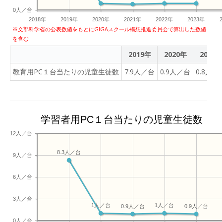
0人／台
2018年
2019年
2020年
2021年
2022年
2023年
※文部科学省の公表数値をもとにGIGAスクール構想推進委員会で算出した数値
を含む
2019年
2020年
2021
教育用PC１台当たりの児童生徒数
7.9人／台
0.9人／台
0.8人／
学習者用PC１台当たりの児童生徒数
12人／台
8.3人／台
9人／台
6人／台
3人／台
1人／台
1人／台
0.9人／台
0.9人／台
0人／台