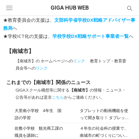
Skip
GIGA HUB WEB
to
content
★教育委員会の支援は、
文部科学省学校DX戦略アドバイザー事
務局
へ
★学校ICT化の支援は、
学校学校DX戦略サポート事業者一覧
へ
【南城市】
【南城市】の ホームページへの
リンク
教育トップ・教育委
員会等への
リンク
これまでの【南城市】関係のニュース
GIGAスクール構想等に関する
【南城市】
の情報・ニュース・
公告等があれば是非
こちら
からご連絡ください。
大里南小学校 4年生 国
タブレットの動画機能を使
語の学習
って聞き取り！ タブレット
を使って聞き取りのメモ。
佐敷小学校 観光商工課の
４年生の社会科の授業で、
職員を講師に
南城市の町づくりについて