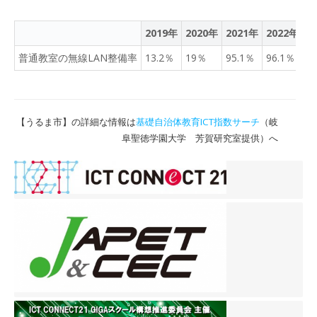
2019年
2020年
2021年
2022年
2
普通教室の無線LAN整備率
13.2％
19％
95.1％
96.1％
9
【うるま市】の詳細な情報は
基礎自治体教育ICT指数サーチ
（岐
阜聖徳学園大学 芳賀研究室提供）へ