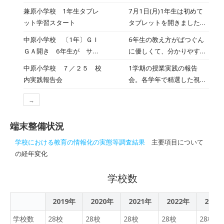
任の先生とＩＣＴ支援員さ
か？？？ なかなか応えに
兼原小学校 1年生タブレ
7月1日(月)1年生は初めて
んから習っています。 とて
くいですよね。。。 で
ット学習スタート
タブレットを開きました。
も便利な道具なので、今後
も、誰しもが幼い頃、色鉛
6年生のお兄ちゃん、お姉
正しい使い方を理解し、効
中原小学校 〔1年〕ＧＩ
6年生の教え方がばつぐん
筆やクレヨン、クーパー
ちゃんが1人1人付いてくれ
果的に活用してほしいと思
ＧＡ開き 6年生が サポ
に優しくて、分かりやす
（今も発売されいるか不明
て教えてくれました。 今回
っています。
ーター
い。1年生は全員ログイン
ですが）のような、色彩道
中原小学校 ７／２５ 校
1学期の授業実践の報告
１年生ができるようになっ
して、タブレット使えるよ
具を手に、小さなアーティ
内実践報告会
会。各学年で精選した視点
たことは、 ①パスワードの
うになりました。有り難う
ストになっていた時期があ
に基づきスライドづくり→
入力 ②Googleクラスル
６年生！
ったと思います。。。 今
→
学年縦割りでグループを作
ームの開き方 ③ロイロノー
の美術の授業での、教材の
り、各学年の報告→他学年
トの使い方 ④カメラの使
アレンジは、私たち大人
端末整備状況
職員が報告者へフィードバ
い方 です。 学んだ事を生
（元アーティスト経験者）
ック→同学年が集合しもら
かして、お勉強をがんばり
学校における教育の情報化の実態等調査結果
主要項目について
でも、ワクワクするような
ったフィードバックを共有
ましょう。
の経年変化
教材が並んでいます。 その
し今後の改善へ活か
ような美術の授業の背景を
す・・・・という流れで、
学校数
踏まえると、美術の教育効
互いの実践の良さを伝え合
果は、自然と子どもたちの
う。少人数グループ編成に
2019年
2020年
2021年
積極性を育み、創造するこ
2022年
2023
より、各々が自分の言葉で
と、絵を描くこと、色を塗
実践を語る。学年を超えて
学校数
28校
28校
28校
28校
28校