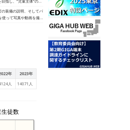
や声掛けを。 ・「単元の
ぜひ体験・参加していただ
官の装備の説明、そしてパ
なぜ行われたのか児童が分
ちの発信力とプレゼン力が
。しかし、危険な時の行動
アドバイスを胸に、諸見小
お巡りさんが気を配ってく
ございます。
2022年
2023年
4124人
14071人
童生徒数