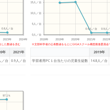
15人／台
10人／台
5人／台
0.8人／台
0.9人／台
0.9人
0人／台
2023年
2024年
2018年
2019年
2020年
2021年
2022
出した数値を含む
※文部科学省の公表数値をもとにGIGAスクール構想推進委員会
20年
2021年
2022年
2023年
2019年
9人／台
0.9人／台
0.9人／台
学習者用PC１台当たりの児童生徒数
0.8人／台
14.8人／台
97.1％