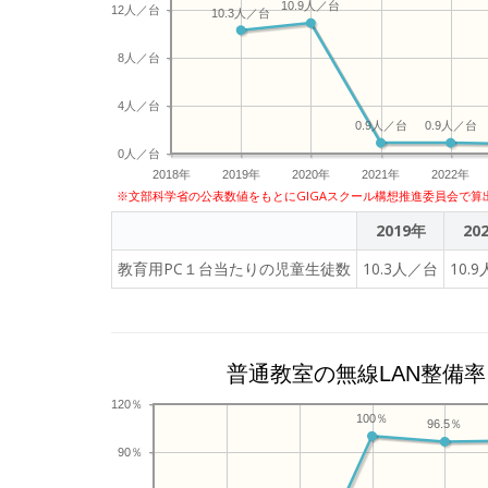
10.9人／台
12人／台
10.3人／台
8人／台
4人／台
0.9人／台
0.9人／台
0人／台
2018年
2019年
2020年
2021年
2022年
※文部科学省の公表数値をもとにGIGAスクール構想推進委員会で算
2019年
20
教育用PC１台当たりの児童生徒数
10.3人／台
10.
普通教室の無線LAN整備率
120％
100％
96.5％
90％