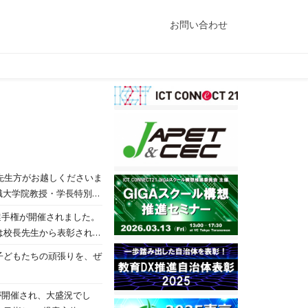
お問い合わせ
先生方がお越しくださいま
 初等中等教育局 学校デジタル化プロ
選手権が開催されました。
大阪電気通信大学 石塚丈晴
は校長先生から表彰されま
表彰されました。 入力文
子どもたちの頑張りを、ぜ
プレゼンを行いました。
年生でした！さすがです
を
くのアドバイスをいただき
開催され、大盛況でし