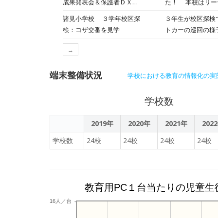
成果発表会＆保護者ＤＸ体
た！ 本校はリーディングＤＸ校として３年目を迎え、「個別最適で協働的な学びの一体化」を目指し、”児童主体”の授
良い。 ・「声掛
験授業を開催！part１
業観・学習観の転
諸見小学校 ３学年校区探
３年生が校区探検
繫がり」を意識！
きたいという思い
検：コザ交番を見学
トカーの巡回の様子について、詳し
かると深い学びへつながる。 日本全国の教育DXを牽引するGIGA StuD
最大限に発揮されました。 また、保護者向けのＤＸ体験授業では５･６年生の児童サ
りながら熱心に記
常を見ていただけ
リケーションの操作につ
→
の合言葉「いかの
学校はこれからも
いたします。
端末整備状況
学校における教育の情報化の実
学校数
2019年
2020年
2021年
202
学校数
24校
24校
24校
24校
教育用PC１台当たりの児童生
16人／台