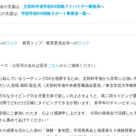
会の支援は、
文部科学省学校DX戦略アドバイザー事務局
へ
T化の支援は、
学校学校DX戦略サポート事業者一覧
へ
への
リンク
教育トップ・教育委員会等への
リンク
ュース・公告等があれば是非
こちら
からご連絡ください。
組んでいるリーディングDXを視察するため、文部科学省から非常に心強い
w.mext.go.jp/studxstyle/special/44.html 荒川 優子 氏（文部科学省
可欠なタイピング力を児童主体で楽しく向上させようと、第二回タイピング
報教育振興第一係長） 文部科学省 GIGA StuDXチームの皆様 その他にも、
分間でどれだけ正確にタイピングできるか競います。 各学年のチャンピオン
小学校 衛藤 公彦校長等、多くの方が来校されました。 まず１、２校時は全クラスの授業を
ピング力向上旬間で、学級全体のタイピングの総合力が1番向上ささた学級も
様にご参加いただき、心より感謝申し上げます。 今回の発表会で活躍した
、３校時には校長と市教育センター主事から「LDX3年間のあゆみ」について
、学年が上がるにつれて向上していくことがよくわかります。 総合優勝は6
さん褒めてあげてください！
、成長した子どもたちの姿を直接お伝えできる貴重な機会となりました。 堀田先生からの「学び
ス 視察後、堀田先生からは本校の良さを認めつつ、さらに前進するための多
の成果を活かした初の「体験・参加型」学習発表会と保護者ＤＸ体験授業が
非常に