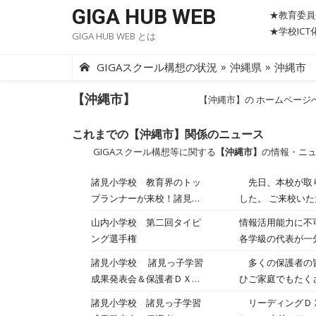
Skip
GIGA HUB WEB
★教育委員
to
★学校IC
GIGA HUB WEB とは
content
»
»
GIGAスクール構想の状況
沖縄県
沖縄市
【沖縄市】
【沖縄市】の ホームページ
これまでの【沖縄市】関係のニュース
GIGAスクール構想等に関する
【沖縄市】
の情報・ニ
諸見小学校 教育界のトッ
先日、本校が取り
プランナーが来校！諸見小
した。 ご来校いただいた皆様 堀田 龍也 氏（文部科学省中央教育審議会委員 ／東京学芸大学教職大学院教授・学長特別補
のLDX視察
佐） https://ww
山内小学校 第二回タイピ
情報活用能力に不
ジェクトチーム 情
ング選手権
各学級の代表が一
教授や大分県玖珠町立塚脇
した。また、タイ
諸見小学校 諸見っ子学習
多くの保護者の皆
参観していただき
字数を比較すると
成果発表会＆保護者ＤＸ体
ひご家庭でもたく
これまでの試行錯誤と
ね！
験授業を開催！part２
深める」アドバイ
諸見小学校 諸見っ子学習
リーディングＤＸ
ました。例えば･･･ ・「読み解く力」の土台を評価！ どの学級も教科書を丁寧に読解する活動を大切にしており、