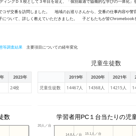
け」で学びを一段深く！ 教師は「どうすれば学びが深まるか」を意識した指示
換を進めています。今回の発表会は、その取り組みの成果を保護者の皆様に
でコザ交番を訪問しました。 地域のお巡りさんから、交番の仕事内容や警
 教師は既習した単元の縦のつながりを念頭に授業を構築する。教師の指示が
から企画しました。 各学年が趣向を凝らした成果発表を行い、諸見っ子た
く教えていただきました。 子どもたちが皆Chromebookを使って写真や動画を撮
Xチームや荒川係長、そして堀田教授に本校の日
ポーターが、Chromebookやアプ
録する様子に、お巡りさんは「時代は変わったな〜」と笑っていたそうです
たことは、私たち教職員にとっても大きな自信となりました。 いただいた
いて保護者を丁寧にサポートする頼もしい姿が見られました。 会の様子を、２回に分けてお届け
おすし」は昔も今も変わりません。諸見っ子たちは、住民を守るために日々
「子どもが主役の学び」をさらに磨き上げていきます。
れていることをしみじみと感じたようです。 コザ交番の皆様、毎年のご協力ありがとう
態等調査結果
主要項目についての経年変化
児童生徒数
2年
2023年
2019年
2020年
2021年
24校
児童生徒数
14467人
14368人
14215人
1
徒数
学習者用PC１台当たりの児
20人／台
15.1人／台
14.8人／台