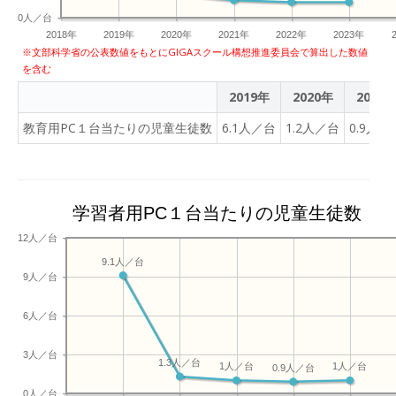
0人／台
2018年
2019年
2020年
2021年
2022年
2023年
※文部科学省の公表数値をもとにGIGAスクール構想推進委員会で算出した数値
を含む
2019年
2020年
2021
教育用PC１台当たりの児童生徒数
6.1人／台
1.2人／台
0.9人／
学習者用PC１台当たりの児童生徒数
12人／台
9.1人／台
9人／台
6人／台
3人／台
1.3人／台
1人／台
1人／台
0.9人／台
0人／台