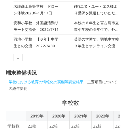
会の話題は、自分たちの住
（宮城県立柴田農林高校・
さん・宮城県農業高校さん
名護商工高等学校 ドロー
(有)エヌ・ユー・エス様よ
む地域をさらによくするた
宮城県農業高校、沖縄県立
とリモート交流を行いまし
ン体験2023年1月17日
り講師を派遣していただ
めの意見交換・・・・・ し
北部農林高校林業緑地科＆
た。互いの高校のことやプ
き、総合情報科1年3組を対
かも、スライドの資料を活
安和小学校 外国語活動リ
本校の６年生と宮古島市立
ロジェクトの紹介、地域の
象に「ドローンを使ったプ
用し、お互いに英語でやり
モート交流会 2022/7/11
東小学校の６年生で、外国
こと、名産品などについて
ログラミング」出前講座を
取りをしているニ
語活動のリモート交流会を
東北と南国をつなぎ有意義
羽地小学校 【６年】中学
英語の学習で、羽地中学校
実施しました。 ドローン制
ャ・・・・・ ちゃんと英語
実施しました。
な交流になりました。これ
生との交流 2022/6/30
３年生とオンライン交流を
御プログラミング体験を通
で会話している。素晴らし
からも、連携を取り合い、
行いました。羽地の自慢を
して、実用化され通ある情
い６年生だね。
桜満開の日本列島めざし頑
→
調べ、英語で紹介するとい
報技術に触れ、学習内容に
張ります！
う活動です。緊張感漂う
対する興味関心を高めるこ
端末整備状況
中、羽地大川や羽地ダム、
とができました。
羽地内海、羽地みかん、神
学校における教育の情報化の実態等調査結果
主要項目について
アサギなど自分たちで調べ
の経年変化
堂々と発表することができ
ました。
学校数
2019年
2020年
2021年
2022年
2023
学校数
22校
22校
22校
22校
22校