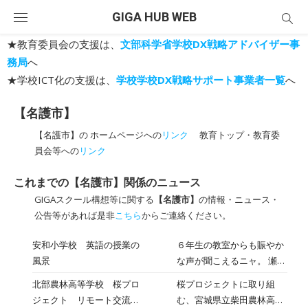
Skip
GIGA HUB WEB
to
content
★教育委員会の支援は、
文部科学省学校DX戦略アドバイザー事
務局
へ
★学校ICT化の支援は、
学校学校DX戦略サポート事業者一覧
へ
【名護市】
【名護市】の ホームページへの
リンク
教育トップ・教育委
員会等への
リンク
これまでの【名護市】関係のニュース
GIGAスクール構想等に関する
【名護市】
の情報・ニュース・
公告等があれば是非
こちら
からご連絡ください。
安和小学校 英語の授業の
６年生の教室からも賑やか
風景
な声が聞こえるニャ。 瀬喜
田小学校の子たちとのオン
北部農林高等学校 桜プロ
桜プロジェクトに取り組
ライン交流会だニャ。 交流
ジェクト リモート交流会
む、宮城県立柴田農林高校