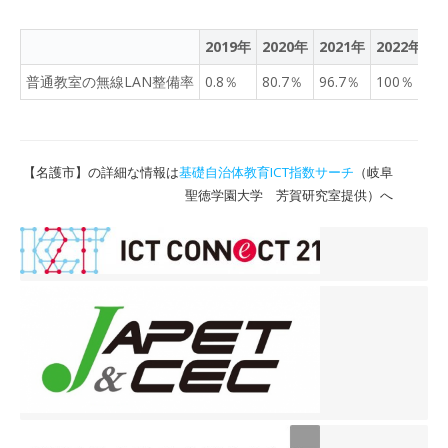
2019年
2020年
2021年
2022年
2
普通教室の無線LAN整備率
0.8％
80.7％
96.7％
100％
9
【名護市】の詳細な情報は
基礎自治体教育ICT指数サーチ
（岐阜
聖徳学園大学 芳賀研究室提供）へ